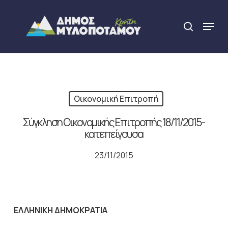
Skip
to
Menu
search
main
Close
content
Menu
Οικονομική Επιτροπή
Σύγκληση Οικονομικής Επιτροπής 18/11/2015-
κατεπείγουσα
23/11/2015
ΕΛΛΗΝΙΚΗ ΔΗΜΟΚΡΑΤΙΑ