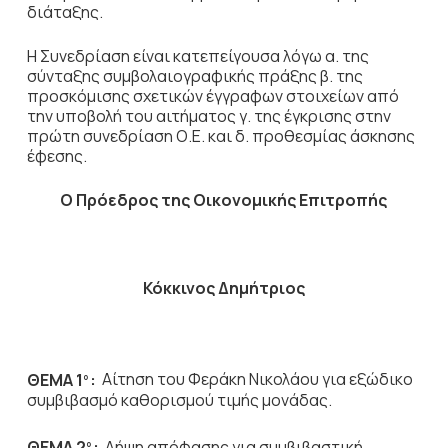
διάταξης.
Η Συνεδρίαση είναι κατεπείγουσα λόγω α. της
σύνταξης συμβολαιογραφικής πράξης β. της
προσκόμισης σχετικών έγγραφων στοιχείων από
την υποβολή του αιτήματος γ. της έγκρισης στην
πρώτη συνεδρίαση Ο.Ε. και δ. προθεσμίας άσκησης
έφεσης.
Ο Πρόεδρος
της Οικονομικής Επιτροπής
Κόκκινος Δημήτριος
ΘΕΜΑ 1
:
Αίτηση του Φεράκη Νικολάου για εξώδικο
ο
συμβιβασμό καθορισμού τιμής μονάδας.
ΘΕΜΑ 2
:
Λήψη απόφασης για συμβιβαστική
ο