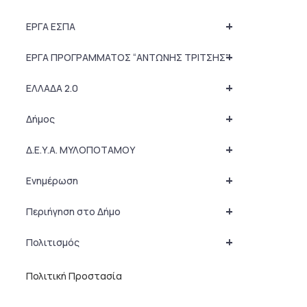
+
ΕΡΓΑ ΕΣΠΑ
+
ΕΡΓΑ ΠΡΟΓΡΑΜΜΑΤΟΣ “ΑΝΤΩΝΗΣ ΤΡΙΤΣΗΣ”
+
ΕΛΛΑΔΑ 2.0
+
Δήμος
+
Δ.Ε.Υ.Α. ΜΥΛΟΠΟΤΑΜΟΥ
+
Ενημέρωση
+
Περιήγηση στο Δήμο
+
Πολιτισμός
Πολιτική Προστασία