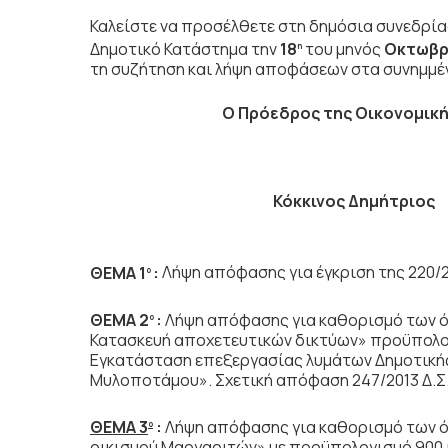
Καλείστε να προσέλθετε στη δημόσια συνεδρία
Δημοτικό Κατάστημα την
18
του μηνός
Οκτωβρ
η
τη συζήτηση
και λήψη αποφάσεων στα συνημμέν
Ο Πρόεδρος
της Οικονομι
Κόκκινος Δημήτριος
ΘΕΜΑ 1
:
Λήψη απόφασης για έγκριση της 220
ο
ΘΕΜΑ 2
:
Λήψη απόφασης για καθορισμό των ό
ο
Κατασκευή αποχετευτικών δικτύων» προϋπολογ
Εγκατάσταση επεξεργασίας λυμάτων Δημοτικής
Μυλοποτάμου». Σχετική απόφαση 247/2013 Δ.Σ
ΘΕΜΑ 3
:
Λήψη απόφασης για καθορισμό των 
ο
οικισμού Μαργαριτών» με προϋπολογισμό 900.00