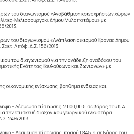
όρων του διαγωνισμού «Αναβάθμιση κοινοχρήστων χώρων
λίτες-Μελισσουργάκι Δήμου Μυλοποτάμου» με
55/2013.
ρων του διαγωνισμού «Ανάπλαση οικισμού Κράνας Δήμου
χετ. Απόφ. Δ.Σ. 156/2013.
ικού του διαγωνισμού για την ανάδειξη αναδόχου του
μοτικής Ενότητας Κουλούκωνα και Ζωνιανών» με
ς οικονομικής ενίσχυσης, βοήθημα ένδειας και
ληψη – Δέσμευση πίστωσης 2.000,00 € σε βάρος του Κ.Α.
ια την επισκευή διαξονικού γεωργικού ελκυστήρα
.Σ. 249/2013.
ληψη – Δέσμευση πίστωσης ποσού 1.845, € σε βάρος του