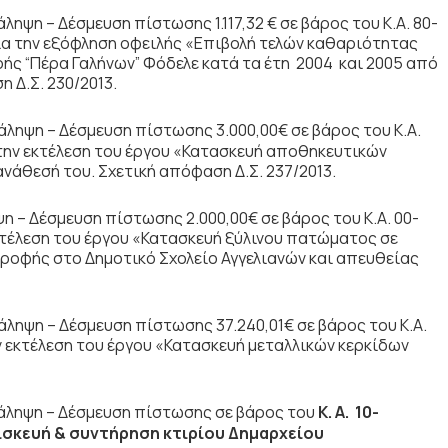
ηψη – Δέσμευση πίστωσης 1.117,32 € σε βάρος του Κ.Α. 80-
για την εξόφληση οφειλής «Επιβολή τελών καθαριότητας
ής “Πέρα Γαλήνων” Φόδελε κατά τα έτη 2004 και 2005 από
 Δ.Σ. 230/2013.
άληψη – Δέσμευση πίστωσης 3.000,00€ σε βάρος του Κ.Α.
α την εκτέλεση του έργου «Κατασκευή αποθηκευτικών
νάθεσή του. Σχετική απόφαση Δ.Σ. 237/2013.
 – Δέσμευση πίστωσης 2.000,00€ σε βάρος του Κ.Α. 00-
 εκτέλεση του έργου «Κατασκευή ξύλινου πατώματος σε
οροφής στο Δημοτικό Σχολείο Αγγελιανών και απευθείας
ληψη – Δέσμευση πίστωσης 37.240,01€ σε βάρος του Κ.Α.
ην εκτέλεση του έργου «Κατασκευή μεταλλικών κερκίδων
άληψη – Δέσμευση πίστωσης σε βάρος του
Κ. Α. 10-
ισκευή & συντήρηση κτιρίου Δημαρχείου