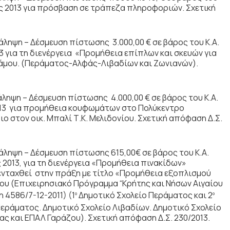
υς 2013 για πρόσβαση σε τράπεζα πληροφοριών. Σχετική
ληψη – Δέσμευση πίστωσης 3.000,00 € σε βάρος του Κ.Α.
13 για τη διενέργεια «Προμήθεια επίπλων και σκευών για
άμου. (Περάματος-Αλφάς-Λιβαδίων και Ζωνιανών).
ληψη – Δέσμευση πίστωσης 4.000,00 € σε βάρος του Κ.Α.
2013 για προμήθεια κουφωμάτων στο Πολύκεντρο
ιο στον οικ. Μπαλί Τ.Κ. Μελιδονίου. Σχετική απόφαση Δ.Σ.
άληψη – Δέσμευση πίστωσης 615,00€ σε βάρος του Κ.Α.
 2013, για τη διενέργεια «Προμήθεια πινακίδων»
ενταχθεί στην πράξη με τίτλο «Προμήθεια εξοπλισμού
υ (Επιχειρησιακό Πρόγραμμα “Κρήτης και Νήσων Αιγαίου
4586/7-12-2011) (1
Δημοτικό Σχολείο Περάματος και 2
ο
ο
εράματος. Δημοτικό Σχολείο Λιβαδίων. Δημοτικό Σχολείο
ς και ΕΠΑΛ Γαράζου). Σχετική απόφαση Δ.Σ. 230/2013.