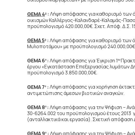
ΘΕΜΑ 4
:
Λήψη απόφασης για καθορισμό των 
ο
οικισμών Καλλέργος-Καλανδαρέ-Καλαμάς-Πασα
προϋπολογισμό 420.000,00€. Σχετ. Απόφ. Δ.Σ. 1
ΘΕΜΑ 5
:
Λήψη απόφασης για καθορισμό των ό
ο
Μυλοποτάμου» με προϋπολογισμό 240.000,00€. Σ
ΘΕΜΑ 6
:
Λήψη απόφασης για Έγκριση 1
Πρακτ
ο
ου
έργου «Εγκατάσταση Επεξεργασίας λυμάτων Δη
προϋπολογισμό 3.850.000,00€.
ΘΕΜΑ 7
:
Λήψη απόφασης για χορήγηση έκτακτη
ο
αντιμετώπισης άμεσων βιοτικών αναγκών.
ΘΕΜΑ 8
:
Λήψη απόφασης για την Ψήφιση – Ανά
ο
30-6264.002 του προϋπολογισμού έτους 2013 γ
(ανταλλακτικά και εργασία). Σχετική απόφαση Δ
ΘΕΜΑ 9
:
Λήψη απόφασης για την Ψήφιση – Ανά
ο