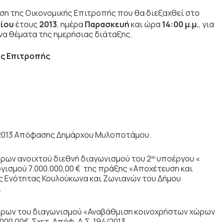
ση της Οικονομικής Επιτροπής που θα διεξαχθεί στο
ίου
έτους
2013
, ημέρα
Παρασκευή
και ώρα
14:00 μ.μ.
,
για
α θέματα της ημερήσιας διάταξης.
κής Επιτροπής
/2013 Απόφασης Δημάρχου Μυλοποτάμου.
ρων ανοιχτού διεθνή διαγωνισμού του 2
υποέργου «
ου
ισμού 7.000.000,00 €
της πράξης «Αποχέτευση και
 Ενότητας Κουλούκωνα και Ζωνιανών του Δήμου
.
όρων του διαγωνισμού «Αναβάθμιση κοινοχρήστων χώρων
0,00€. Σχετ. Απόφ. Δ.Σ. 194/2013.