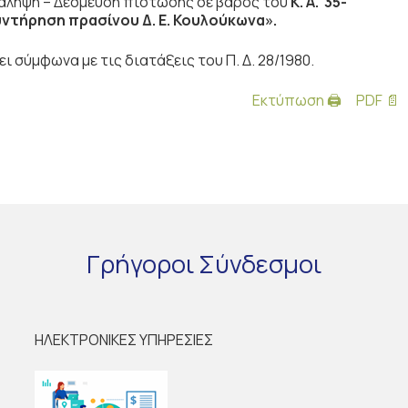
νάληψη – Δέσμευση πίστωσης
σε βάρος του
Κ. Α. 35-
υντήρηση πρασίνου Δ. Ε. Κουλούκωνα».
 σύμφωνα με τις διατάξεις του Π. Δ. 28/1980.
Εκτύπωση 🖨
PDF 📄
Γρήγοροι
Σύνδεσμοι
ΗΛΕΚΤΡΟΝΙΚΕΣ ΥΠΗΡΕΣΙΕΣ