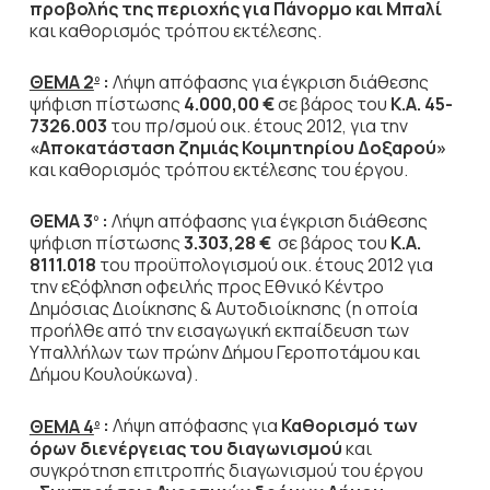
προβολής της περιοχής για Πάνορμο και Μπαλί
και καθορισμός τρόπου εκτέλεσης.
ΘΕΜΑ 2
:
Λήψη απόφασης
για έγκριση διάθεσης
ο
ψήφιση πίστωσης
4.000,00 €
σε βάρος του
Κ.Α.
45-
7326.003
του πρ/σμού οικ. έτους 2012, για την
«Αποκατάσταση ζημιάς Κοιμητηρίου Δοξαρού»
και καθορισμός τρόπου εκτέλεσης του έργου.
ΘΕΜΑ 3
:
Λήψη απόφασης για έγκριση διάθεσης
ο
ψήφιση πίστωσης
3.303,28 €
σε βάρος του
Κ.Α.
8111.018
του προϋπολογισμού οικ. έτους 2012 για
την εξόφληση οφειλής προς Εθνικό Κέντρο
Δημόσιας Διοίκησης & Αυτοδιοίκησης (η οποία
προήλθε από την εισαγωγική εκπαίδευση των
Υπαλλήλων των πρώην Δήμου Γεροποτάμου και
Δήμου Κουλούκωνα).
ΘΕΜΑ 4
:
Λήψη απόφασης για
Καθορισμό των
ο
όρων
διενέργειας του διαγωνισμού
και
συγκρότηση επιτροπής διαγωνισμού του έργου