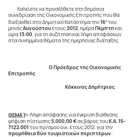
Καλείστε να προσέλθετε στη δημόσια
συνεδρίαση της Οικονομικής Επιτροπής που θα
διεξαχθεί στο Δημοτικό Κατάστημα την
16
του
η
μηνός
Αυγούστου
έτους
2012
, ημέρα
Πέμπτη
και
ώρα
13:00
,
για τη συζήτηση
και λήψη αποφάσεων
στα συνημμένα θέματα της ημερήσιας διάταξης.
Ο Πρόεδρος
της Οικονομικής
Επιτροπής
Κόκκινος Δημήτριος
ΘΕΜΑ 1
:
Λήψη απόφασης για έγκριση διάθεσης
ο
ψήφιση πίστωσης
5.000,00 €
σε βάρος του
Κ.Α. 15-
7122.001
του πρ/σμού οικ. έτους 2012, για την
προμήθεια δύο τουριστικών περιπτέρων