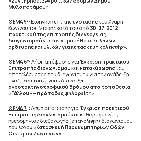
«Συντηρήσεις Αγροτικών δρόμων Δήμου
Μυλοποτάμου»
.
ΘΕΜΑ 5
:
Εισήγηση επί της
ένστασης
του Χνάρη
ο
Κων/νου του Μιχαήλ κατά του από
30-07-2012
πρακτικού
της επιτροπής διενέργειας
διαγωνισμού
για την
«Προμήθεια σωλήνων
άρδευσης και υλικών για κατασκευή κολεκτέρ».
ΘΕΜΑ 6
:
Λήψη απόφασης για
Έγκριση πρακτικού
ο
Επιτροπής
διαγωνισμού
και
κατακύρωσης
του
αποτελέσματος του διαγωνισμού για την ανάδειξη
αναδόχου του έργου
«Διάνοιξη
αγροτοκτηνοτροφικού δρόμου από τοποθεσία
«Γάλλου» – πρόποδες ψηλορείτη».
ΘΕΜΑ 7
:
Λήψη απόφασης για
Έγκριση πρακτικού
ο
Επιτροπής
διαγωνισμού
και καθορισμό νέας
ημερομηνίας διεξαγωγής (επανάληψη) διαγωνισμού
του έργου
«Κατασκευή Παρακαμπτηρίων Οδών
Οικισμού Ζωνιανών».