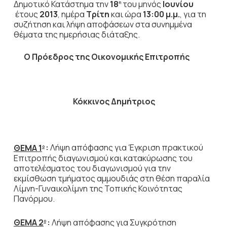
Δημοτικό Κατάστημα την
18
του μηνός
Ιουνίου
η
έτους
2013
, ημέρα
Τρίτη
και ώρα
13:00 μ.μ.
,
για τη
συζήτηση
και λήψη αποφάσεων στα συνημμένα
θέματα της ημερήσιας διάταξης.
Ο Πρόεδρος
της Οικονομικής Επιτροπής
Κόκκινος Δημήτριος
ΘΕΜΑ 1
:
Λήψη απόφασης για Έγκριση πρακτικού
ο
Επιτροπής διαγωνισμού και κατακύρωσης του
αποτελέσματος του διαγωνισμού για την
εκμίσθωση τμήματος αμμουδιάς στη θέση παραλία
Λίμνη-Γυναικολίμνη της Τοπικής Κοινότητας
Πανόρμου.
ΘΕΜΑ 2
:
Λήψη απόφασης για Συγκρότηση
ο