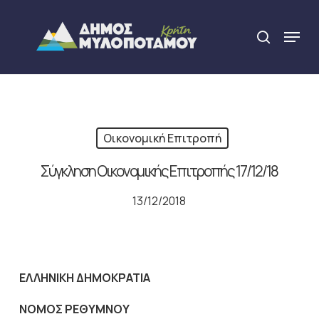
Skip
to
Menu
search
main
Close
content
Menu
Οικονομική Επιτροπή
Σύγκληση Οικονομικής Επιτροπής 17/12/18
13/12/2018
ΕΛΛΗΝΙΚΗ ΔΗΜΟΚΡΑΤΙΑ
NOMO
Σ ΡΕΘΥΜΝΟΥ