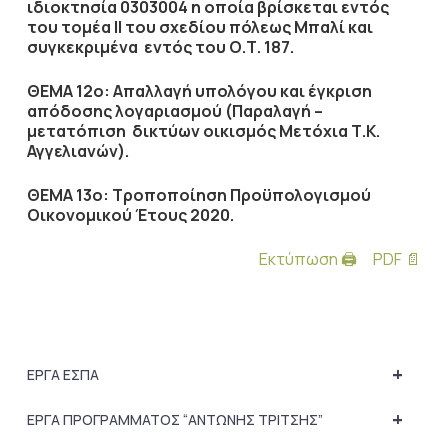
ιδιοκτησία 0303004 η οποία βρίσκεται εντός
του τομέα ΙΙ του σχεδίου πόλεως Μπαλί και
συγκεκριμένα εντός του Ο.Τ. 187.
ΘΕΜΑ 12ο: Απαλλαγή υπολόγου και έγκριση
απόδοσης λογαριασμού (Παραλαγή –
μετατόπιση δικτύων οικισμός Μετόχια Τ.Κ.
Αγγελιανών).
ΘΕΜΑ 13ο: Τροποποίηση Προϋπολογισμού
Οικονομικού Έτους 2020.
Εκτύπωση 🖨
PDF 📄
+
ΕΡΓΑ ΕΣΠΑ
+
ΕΡΓΑ ΠΡΟΓΡΑΜΜΑΤΟΣ “ΑΝΤΩΝΗΣ ΤΡΙΤΣΗΣ”