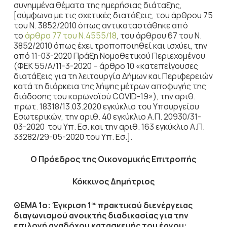
συνημμένα θέματα της ημερήσιας διάταξης,
[σύμφωνα με τις σχετικές διατάξεις, του άρθρου 75
του Ν. 3852/2010 όπως αντικαταστάθηκε από
το
άρθρο 77 του Ν.4555/18
, του άρθρου 67 του Ν.
3852/2010 όπως έχει τροποποιηθεί και ισχύει, την
από 11-03-2020 Πράξη Νομοθετικού Περιεχομένου
(ΦΕΚ 55/Α/11-3-2020 – άρθρο 10 «κατεπείγουσες
διατάξεις για τη λειτουργία Δήμων και Περιφερειών
κατά τη διάρκεια της λήψης μέτρων αποφυγής της
διάδοσης του κορωνοϊού COVID-19»), την αριθ.
πρωτ. 18318/13.03.2020 εγκύκλιο του Υπουργείου
Εσωτερικών, την αριθ. 40 εγκύκλιο Α.Π. 20930/31-
03-2020 του Υπ. Εσ. και την αριθ. 163 εγκύκλιο Α.Π.
33282/29-05-2020 του Υπ. Εσ.].
Ο Πρόεδρος
της Οικονομικής Επιτροπής
Κόκκινος Δημήτριος
ΘΕΜΑ 1ο: Έγκριση 1
πρακτικού διενέργειας
ου
διαγωνισμού ανοικτής διαδικασίας για την
επιλογή αναδόχου κατασκευής του έργου: