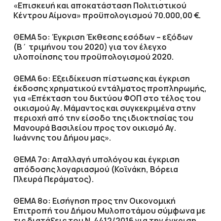
«Επισκευή και αποκατάσταση Πολιτιστικού
Κέντρου Αίμονα» προϋπολογισμού 70.000,00 €
.
ΘΕΜΑ 5ο: Έγκριση Έκθεσης εσόδων – εξόδων
(Β΄ τριμήνου του 2020) για τον έλεγχο
υλοποίησης του προϋπολογισμού 2020.
ΘΕΜΑ 6ο: Εξειδίκευση πίστωσης και έγκριση
έκδοσης χρηματικού εντάλματος προπληρωμής,
για «Επέκταση του δικτύου ΦΟΠ στο τέλος του
οικισμού Αγ. Μάμαντος και συγκεκριμένα στην
περιοχή από την είσοδο της ιδιοκτησίας του
Μανουρά Βασιλείου προς τον οικισμό Αγ.
Ιωάννης του Δήμου μας».
ΘΕΜΑ 7ο: Απαλλαγή υπολόγου και έγκριση
απόδοσης λογαριασμού (Κοϊνάκη, Βόρεια
Πλευρά Περάματος).
ΘΕΜΑ 8ο: Εισήγηση προς την Οικονομική
Επιτροπή του Δήμου Μυλοποτάμου σύμφωνα με
τις διατάξεις του Ν. 4412/2016 για την έγκριση