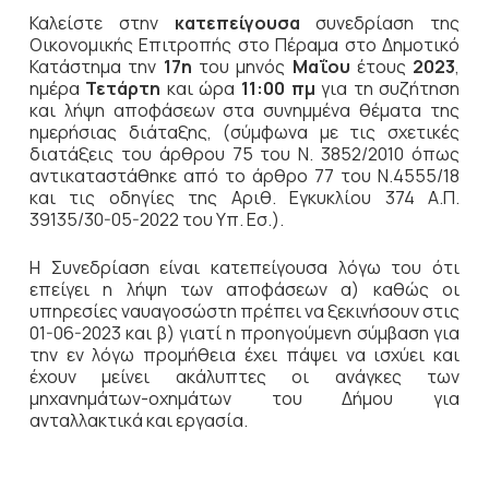
Καλείστε στην
κατεπείγουσα
συνεδρίαση της
Οικονομικής Επιτροπής στο Πέραμα στο Δημοτικό
Κατάστημα την
17η
του μηνός
Μαΐου
έτους
2023
,
ημέρα
Τετάρτη
και ώρα
11:00 πμ
για τη συζήτηση
και λήψη αποφάσεων στα συνημμένα θέματα της
ημερήσιας διάταξης, (σύμφωνα με τις σχετικές
διατάξεις του άρθρου 75 του Ν. 3852/2010 όπως
αντικαταστάθηκε από το άρθρο 77 του Ν.4555/18
και τις οδηγίες της Αριθ. Εγκυκλίου 374 Α.Π.
39135/30-05-2022 του Υπ. Εσ.).
Η Συνεδρίαση είναι κατεπείγουσα λόγω του ότι
επείγει η λήψη των αποφάσεων α) καθώς οι
υπηρεσίες ναυαγοσώστη πρέπει να ξεκινήσουν στις
01-06-2023 και β) γιατί η προηγούμενη σύμβαση για
την εν λόγω προμήθεια έχει πάψει να ισχύει και
έχουν μείνει ακάλυπτες οι ανάγκες των
μηχανημάτων-οχημάτων του Δήμου για
ανταλλακτικά και εργασία.