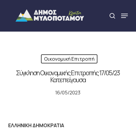
Skip
to
Menu
search
main
Close
content
Menu
Οικονομική Επιτροπή
Σύγκληση Οικονομικής Επιτροπής 17/05/23
Κατεπείγουσα
16/05/2023
ΕΛΛΗΝΙΚΗ ΔΗΜΟΚΡΑΤΙΑ