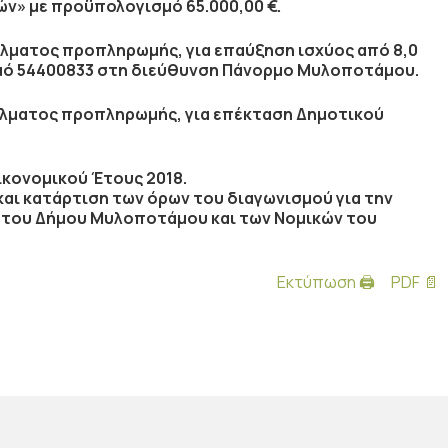
ν» με προϋπολογισμό 65.000,00 €
.
άλματος προπληρωμής, για
επαύξηση ισχύος από 8,0
ριθμό 54400833 στη διεύθυνση Πάνορμο Μυλοποτάμου
.
άλματος προπληρωμής, για
επέκταση Δημοτικού
κονομικού Έτους 2018
.
αι κατάρτιση των όρων του διαγωνισμού για την
ς του Δήμου Μυλοποτάμου και των Νομικών του
Εκτύπωση 🖨
PDF 📄