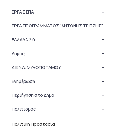
+
ΕΡΓΑ ΕΣΠΑ
+
ΕΡΓΑ ΠΡΟΓΡΑΜΜΑΤΟΣ “ΑΝΤΩΝΗΣ ΤΡΙΤΣΗΣ”
+
ΕΛΛΑΔΑ 2.0
+
Δήμος
+
Δ.Ε.Υ.Α. ΜΥΛΟΠΟΤΑΜΟΥ
+
Ενημέρωση
+
Περιήγηση στο Δήμο
+
Πολιτισμός
Πολιτική Προστασία