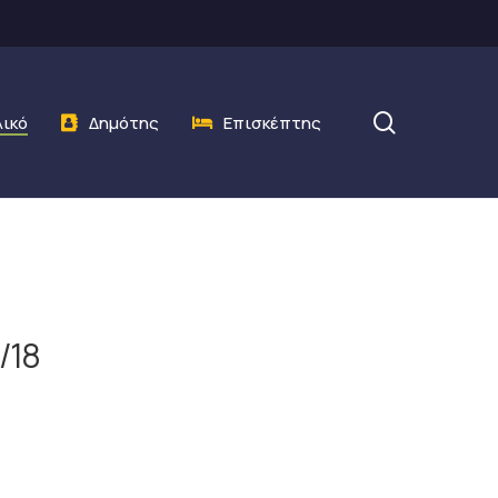
search
λικό
Δημότης
Επισκέπτης
/18