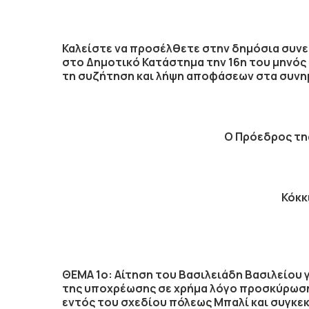
Καλείστε να προσέλθετε στην δημόσια συνε
στο Δημοτικό Κατάστημα την
16η
του μηνός
τη συζήτηση
και λήψη αποφάσεων στα συνημ
Ο Πρόεδρος
τη
Κόκκ
ΘΕΜΑ 1ο: Αίτηση του Βασιλειάδη Βασιλείου
της υποχρέωσης σε χρήμα λόγο προσκύρωσης
εντός του σχεδίου πόλεως Μπαλί και συγκεκρ