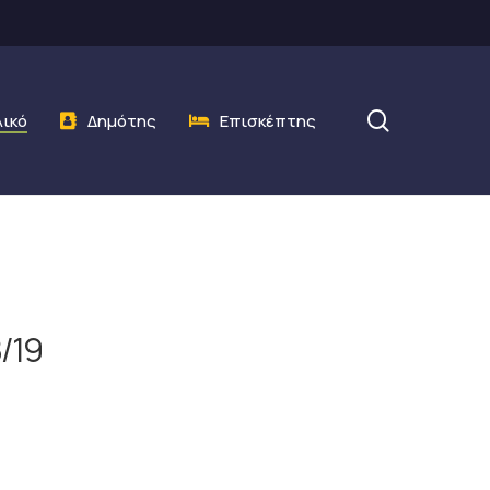
search
λικό
Δημότης
Επισκέπτης
/19