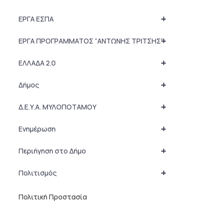
+
ΕΡΓΑ ΕΣΠΑ
+
ΕΡΓΑ ΠΡΟΓΡΑΜΜΑΤΟΣ “ΑΝΤΩΝΗΣ ΤΡΙΤΣΗΣ”
+
ΕΛΛΑΔΑ 2.0
+
Δήμος
+
Δ.Ε.Υ.Α. ΜΥΛΟΠΟΤΑΜΟΥ
+
Ενημέρωση
+
Περιήγηση στο Δήμο
+
Πολιτισμός
Πολιτική Προστασία