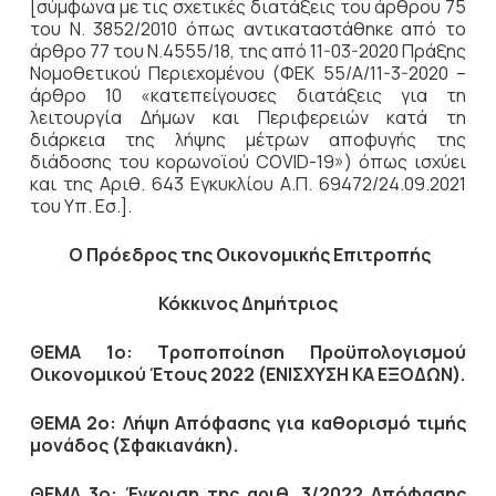
[σύμφωνα με τις σχετικές διατάξεις του άρθρου 75
του Ν. 3852/2010 όπως αντικαταστάθηκε από το
άρθρο 77 του Ν.4555/18, της από 11-03-2020 Πράξης
Νομοθετικού Περιεχομένου (ΦΕΚ 55/Α/11-3-2020 –
άρθρο 10 «κατεπείγουσες διατάξεις για τη
λειτουργία Δήμων και Περιφερειών κατά τη
διάρκεια της λήψης μέτρων αποφυγής της
διάδοσης του κορωνοϊού COVID-19») όπως ισχύει
και της Αριθ. 643 Εγκυκλίου Α.Π. 69472/24.09.2021
του Υπ. Εσ.].
Ο Πρόεδρος
της Οικονομικής Επιτροπής
Κόκκινος Δημήτριος
ΘΕΜΑ 1ο: Τροποποίηση Προϋπολογισμού
Οικονομικού Έτους 2022 (ΕΝΙΣΧΥΣΗ ΚΑ ΕΞΟΔΩΝ).
ΘΕΜΑ 2ο: Λήψη Απόφασης για καθορισμό τιμής
μονάδος (Σφακιανάκη).
ΘΕΜΑ 3ο: Έγκριση της αριθ. 3/2022 Απόφασης