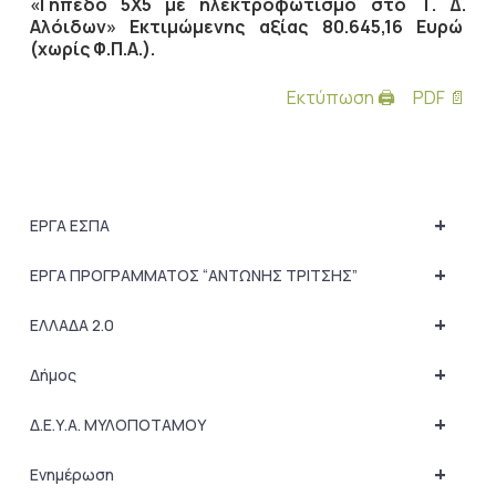
«Γήπεδο 5Χ5 με ηλεκτροφωτισμό στο Τ. Δ.
Αλόιδων»
Εκτιμώμενης αξίας 80.645,16 Ευρώ
(χωρίς Φ.Π.Α.).
Εκτύπωση 🖨
PDF 📄
+
ΕΡΓΑ ΕΣΠΑ
+
ΕΡΓΑ ΠΡΟΓΡΑΜΜΑΤΟΣ “ΑΝΤΩΝΗΣ ΤΡΙΤΣΗΣ”
+
ΕΛΛΑΔΑ 2.0
+
Δήμος
+
Δ.Ε.Υ.Α. ΜΥΛΟΠΟΤΑΜΟΥ
+
Ενημέρωση