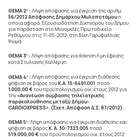
ΘΕΜΑ 2
:
Λήψη απόφασης για έγκριση της αριθμ.
ο
56/2012
Απόφασης Δημάρχου Μυλοποτάμου
η
οποία αφορά, Εξουσιοδότηση Δικηγόρου του Δήμου
για παράσταση στο Μονομελές Πρωτοδικείο
Ρεθύμνου στις 11-05-2012, στη δίκη Γαρυφαλλιάς
Ψωμά.
ΘΕΜΑ 3
:
Λήψη απόφασης για άσκηση ή μη έφεσης
ο
κατά Στυλιανής Καλλέργη.
ΘΕΜΑ 4
:
Λήψη απόφασης για έγκριση διάθεσης
ο
ψήφιση σε βάρος του
Κ.Α. 15-6491.001
ποσό
1.000,00 €
του προϋπολογισμού οικ. έτους 2012 για
την
«Ανανέωση σύμβασης τηλεϊατρικής
παρακολούθησης μεταξύ Δήμου-
CARDIOXPRESS». (Σχετ. Απόφαση Δ.Σ. 87/2012).
ΘΕΜΑ 5
:
Λήψη
απόφασης για έγκριση διάθεσης και
ο
ψήφιση σε βάρος
Κ. Α. 30-7323.005
ποσό
519.000,00 €
του προϋπολογισμού οικ. έτους 2012