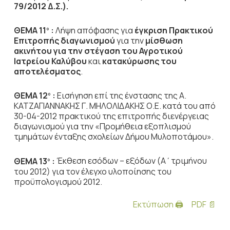
79/2012 Δ.Σ.).
ΘΕΜΑ 11
:
Λήψη απόφασης για
έγκριση Πρακτικού
ο
Επιτροπής διαγωνισμού
για την
μίσθωση
ακινήτου για την στέγαση του Αγροτικού
Ιατρείου Καλύβου
και
κατακύρωσης του
αποτελέσματος
.
ΘΕΜΑ 12
:
Εισήγηση επί της ένστασης της Α.
ο
ΚΑΤΖΑΓΙΑΝΝΑΚΗΣ Γ. ΜΗΛΟΛΙΔΑΚΗΣ Ο.Ε. κατά του από
30-04-2012 πρακτικού της επιτροπής διενέργειας
διαγωνισμού για την «Προμήθεια εξοπλισμού
τμημάτων ένταξης σχολείων Δήμου Μυλοποτάμου».
ΘΕΜΑ 13
:
Έκθεση εσόδων – εξόδων (Α΄τριμήνου
ο
του 2012) για τον έλεγχο υλοποίησης του
προϋπολογισμού 2012.
Εκτύπωση 🖨
PDF 📄