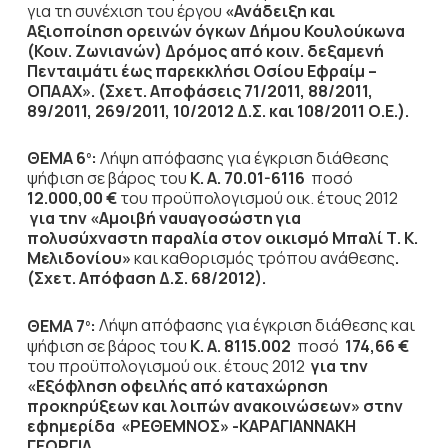
για τη συνέχιση του έργου
«Ανάδειξη και
Αξιοποίηση ορεινών όγκων Δήμου Κουλούκωνα
(Κοιν. Ζωνιανών) Δρόμος από κοιν. δεξαμενή
Πενταιμάτι έως παρεκκλήσι Οσίου Εφραίμ –
ΟΠΑΑΧ». (Σχετ. Αποφάσεις 71/2011, 88/2011,
89/2011, 269/2011, 10/2012 Δ.Σ. και 108/2011 Ο.Ε.).
ΘΕΜΑ 6
:
Λήψη
απόφασης για έγκριση διάθεσης
ο
ψήφιση σε βάρος του
Κ. Α. 70.01-6116
ποσό
12.000,00 €
του προϋπολογισμού οικ. έτους 2012
για την «Αμοιβή ναυαγοσώστη για
πολυσύχναστη παραλία στον οικισμό Μπαλί Τ. Κ.
Μελιδονίου»
και καθορισμός τρόπου ανάθεσης
.
(Σχετ. Απόφαση Δ.Σ. 68/2012).
ΘΕΜΑ 7
:
Λήψη
απόφασης για έγκριση διάθεσης και
ο
ψήφιση σε βάρος του
Κ. Α. 8115.002
ποσό
174,66 €
του προϋπολογισμού οικ. έτους 2012
για την
«Εξόφληση οφειλής από καταχώρηση
προκηρύξεων και λοιπών ανακοινώσεων» στην
εφημερίδα «ΡΕΘΕΜΝΟΣ» -ΚΑΡΑΓΙΑΝΝΑΚΗ
ΓΕΩΡΓΙΑ.