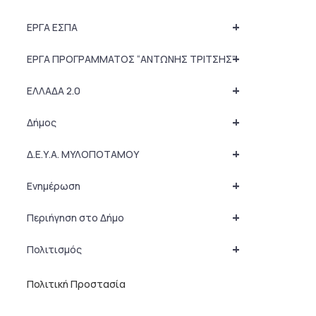
+
ΕΡΓΑ ΕΣΠΑ
+
ΕΡΓΑ ΠΡΟΓΡΑΜΜΑΤΟΣ “ΑΝΤΩΝΗΣ ΤΡΙΤΣΗΣ”
+
ΕΛΛΑΔΑ 2.0
+
Δήμος
+
Δ.Ε.Υ.Α. ΜΥΛΟΠΟΤΑΜΟΥ
+
Ενημέρωση
+
Περιήγηση στο Δήμο
+
Πολιτισμός
Πολιτική Προστασία