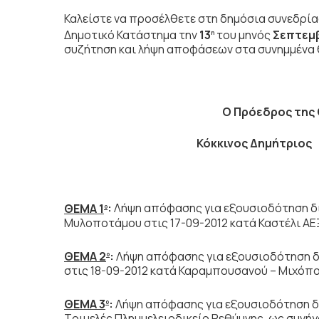
Καλείστε να προσέλθετε στη δημόσια συνεδρία
Δημοτικό Κατάστημα την
13
του μηνός
Σεπτεμ
η
συζήτηση
και λήψη αποφάσεων στα συνημμένα 
Ο Πρόεδρος
της
Κόκκινος Δημήτριος
ΘΕΜΑ 1
:
Λήψη απόφασης για εξουσιοδότηση δι
ο
Μυλοποτάμου στις 17-09-2012 κατά Καστέλι ΑΕΞ
ΘΕΜΑ 2
:
Λήψη απόφασης για εξουσιοδότηση δ
ο
στις 18-09-2012 κατά Καραμπουσανού – Μιχόπ
ΘΕΜΑ 3
:
Λήψη απόφασης για εξουσιοδότηση δι
ο
Τριμελές Πλημμελειοδικείο Ρεθύμνης, ως συνή