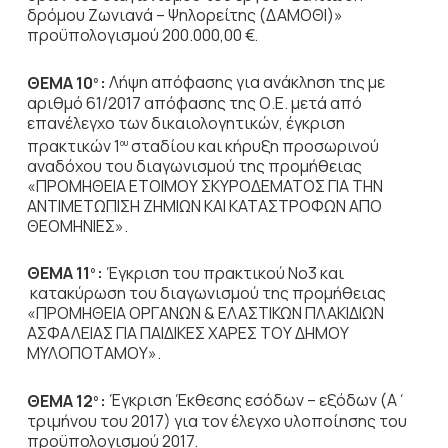
δρόμου Ζωνιανά – Ψηλορείτης (ΔΑΜΟΘΙ)»
προϋπολογισμού 200.000,00 €.
ΘΕΜΑ 10
:
Λήψη απόφασης για ανάκληση της με
ο
αριθμό 61/2017 απόφασης της Ο.Ε. μετά από
επανέλεγχο των δικαιολογητικών, έγκριση
πρακτικών 1
σταδίου και κήρυξη προσωρινού
ου
αναδόχου του διαγωνισμού της προμήθειας
«ΠΡΟΜΗΘΕΙΑ ΕΤΟΙΜΟΥ ΣΚΥΡΟΔΕΜΑΤΟΣ ΓΙΑ ΤΗΝ
ΑΝΤΙΜΕΤΩΠΙΣΗ ΖΗΜΙΩΝ ΚΑΙ ΚΑΤΑΣΤΡΟΦΩΝ ΑΠΟ
ΘΕΟΜΗΝΙΕΣ».
ΘΕΜΑ 11
:
Έγκριση του πρακτικού Νο3 και
ο
κατακύρωση του διαγωνισμού της προμήθειας
«ΠΡΟΜΗΘΕΙΑ ΟΡΓΑΝΩΝ & ΕΛΑΣΤΙΚΩΝ ΠΛΑΚΙΔΙΩΝ
ΑΣΦΑΛΕΙΑΣ ΓΙΑ ΠΑΙΔΙΚΕΣ ΧΑΡΕΣ ΤΟΥ ΔΗΜΟΥ
ΜΥΛΟΠΟΤΑΜΟΥ».
ΘΕΜΑ 12
:
Έγκριση Έκθεσης εσόδων – εξόδων (Α΄
ο
τριμήνου του 2017) για τον έλεγχο υλοποίησης του
προϋπολογισμού 2017.