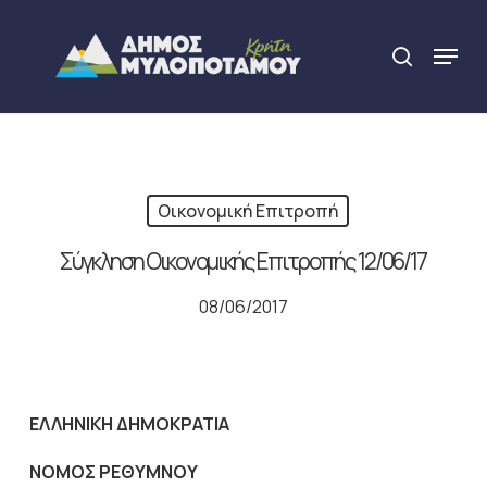
Skip
to
Menu
search
main
Close
content
Menu
Οικονομική Επιτροπή
Σύγκληση Οικονομικής Επιτροπής 12/06/17
08/06/2017
ΕΛΛΗΝΙΚΗ ΔΗΜΟΚΡΑΤΙΑ
NOMO
Σ ΡΕΘΥΜΝΟΥ