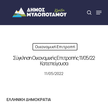
Skip
to
Menu
search
main
Close
content
Menu
Οικονομική Επιτροπή
Σύγκληση Οικονομικής Επιτροπής 11/05/22
Κατεπείγουσα
11/05/2022
ΕΛΛΗΝΙΚΗ ΔΗΜΟΚΡΑΤΙΑ