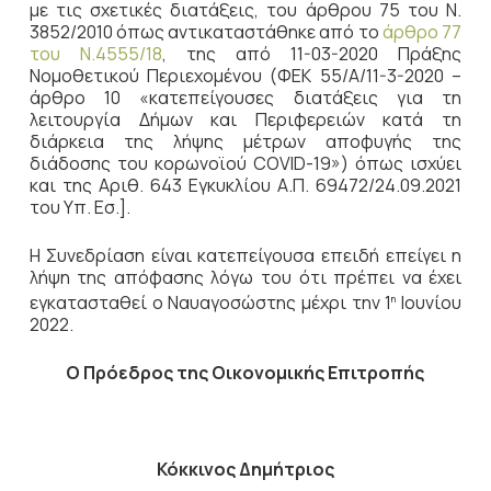
με τις σχετικές διατάξεις, του άρθρου 75 του Ν.
3852/2010 όπως αντικαταστάθηκε από το
άρθρο 77
του Ν.4555/18
, της από 11-03-2020 Πράξης
Νομοθετικού Περιεχομένου (ΦΕΚ 55/Α/11-3-2020 –
άρθρο 10 «κατεπείγουσες διατάξεις για τη
λειτουργία Δήμων και Περιφερειών κατά τη
διάρκεια της λήψης μέτρων αποφυγής της
διάδοσης του κορωνοϊού COVID-19») όπως ισχύει
και της Αριθ. 643 Εγκυκλίου Α.Π. 69472/24.09.2021
του Υπ. Εσ.].
Η Συνεδρίαση είναι κατεπείγουσα επειδή επείγει η
λήψη της απόφασης λόγω του ότι πρέπει να έχει
εγκατασταθεί ο Ναυαγοσώστης μέχρι την 1
Ιουνίου
η
2022.
Ο Πρόεδρος
της Οικονομικής Επιτροπής
Κόκκινος Δημήτριος