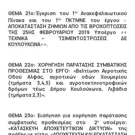
ΘΕΜΑ 21ο:Έγκριση του 1
Ανακεφαλαιωτικού
ου
Πίνακα και του 1
ΠΚΤΜΝΕ του έργου :
ου
ΑΠΟΚΑΤΑΣΤΑΣΗ ΖΗΜΙΩΝ ΑΠΟ ΤΙΣ ΒΡΟΧΟΠΤΩΣΕΙΣ
ΤΗΣ 25ΗΣ ΦΕΒΡΟΥΑΡΙΟΥ 2019 Υποέργο <<
ΤΕΧΝΙΚΑ – ΤΣΙΜΕΝΤΟΣΤΡΩΣΕΙΣ ΔΕ
ΚΟΥΛΟΥΚΩΝΑ>>.
ΘΕΜΑ 22ο: ΧΟΡΗΓΗΣΗ ΠΑΡΑΤΑΣΗΣ ΣΥΜΒΑΤΙΚΗΣ
ΠΡΟΘΕΣΜΙΑΣ ΣΤΟ ΕΡΓΟ: «Βελτίωση Αγροτικής
Οδού Αλφάς, αγροτικών οδών Χουμερίου
(τμήματα 3,4,5) και αγροτοκτηνοτροφικών
δρόμων τέως Δήμου Κουλούκωνα, Λιβάδια
(τμήματα 2,3)».
ΘΕΜΑ 23ο: Εισήγηση για χορήγηση παράτασης
συμβατικής προθεσμίας στο 2
υποέργο:
ο
«ΚΑΤΑΣΚΕΥΗ ΑΠΟΧΕΤΕΥΤΙΚΩΝ ΔΙΚΤΥΩΝ» της
πράξης με τίτλο «ΑΠΟΧΕΤΕΥΣΗ ΚΑΙ ΕΓΚΑΤΑΣΤΑΣΗ