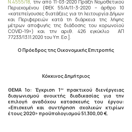
Ν.4555/18
, την από 11-03-2020 Πράξη Νομοθετικού
Περιεχομένου (ΦΕΚ 55/Α/11-3-2020 – άρθρο 10
«κατεπείγουσες διατάξεις για τη λειτουργία Δήμων
και Περιφερειών κατά τη διάρκεια της λήψης
μέτρων αποφυγής της διάδοσης του κορωνοϊού
COVID-19») και την αριθ. 426 εγκύκλιο ΑΠ
77233/13.11.2020 του Υπ. Εσ.].
Ο Πρόεδρος
της Οικονομικής Επιτροπής
Κόκκινος Δημήτριος
ΘΕΜΑ 1ο: Έγκριση 1
πρακτικού διενέργειας
ου
διαγωνισμού ανοικτής διαδικασίας για την
επιλογή αναδόχου κατασκευής του έργου:
«Επισκευή και συντήρηση σχολικών κτιρίων
έτους 2020» προϋπολογισμού 51.300,00 €.