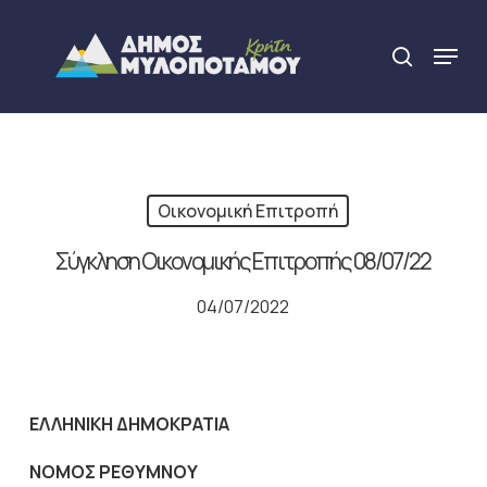
Skip
to
Menu
search
main
Close
content
Menu
Οικονομική Επιτροπή
Σύγκληση Οικονομικής Επιτροπής 08/07/22
04/07/2022
ΕΛΛΗΝΙΚΗ ΔΗΜΟΚΡΑΤΙΑ
NOMO
Σ ΡΕΘΥΜΝΟΥ