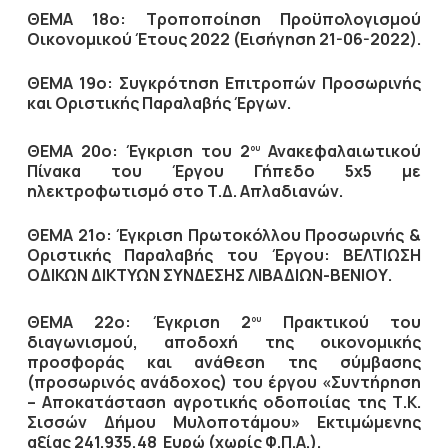
ΘΕΜΑ 18ο: Τροποποίηση Προϋπολογισμού
Οικονομικού Έτους 2022 (Εισήγηση 21-06-2022).
ΘΕΜΑ 19ο: Συγκρότηση Επιτροπών Προσωρινής
και Οριστικής Παραλαβής Έργων.
ΘΕΜΑ 20ο: Έγκριση του 2
Ανακεφαλαιωτικού
ου
Πίνακα του Έργου Γήπεδο 5
x
5 με
ηλεκτροφωτισμό στο Τ.Δ. Απλαδιανών.
ΘΕΜΑ 21ο: Έγκριση Πρωτοκόλλου Προσωρινής &
Οριστικής Παραλαβής του Έργου: ΒΕΛΤΙΩΣΗ
ΟΔΙΚΩΝ ΔΙΚΤΥΩΝ ΣΥΝΔΕΣΗΣ ΛΙΒΑΔΙΩΝ-ΒΕΝΙΟΥ.
ΘΕΜΑ 22ο: Έγκριση 2
Πρακτικού του
ου
διαγωνισμού, αποδοχή της οικονομικής
προσφοράς και ανάθεση της σύμβασης
(προσωρινός ανάδοχος) του έργου
«
Συντήρηση
– Αποκατάσταση αγροτικής οδοποιίας της Τ.Κ.
Σισσών Δήμου Μυλοποτάμου
»
Εκτιμώμενης
αξίας 241.935,48
Ευρώ (χωρίς Φ.Π.Α.).