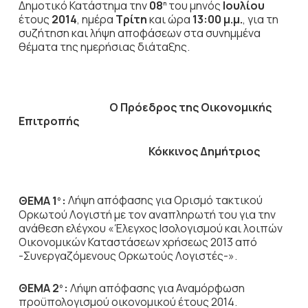
Δημοτικό Κατάστημα την
08
του μηνός
Ιουλίου
η
έτους
2014
, ημέρα
Τρίτη
και ώρα
13:00 μ.μ.
,
για τη
συζήτηση
και λήψη αποφάσεων στα συνημμένα
θέματα της ημερήσιας διάταξης.
Ο Πρόεδρος
της Οικονομικής
Επιτροπής
Κόκκινος Δημήτριος
ΘΕΜΑ 1
:
Λήψη απόφασης για Ορισμό τακτικού
ο
Ορκωτού Λογιστή με τον αναπληρωτή του για την
ανάθεση ελέγχου «Έλεγχος Ισολογισμού και λοιπών
Οικονομικών Καταστάσεων χρήσεως 2013 από
-Συνεργαζόμενους Ορκωτούς Λογιστές-».
ΘΕΜΑ 2
:
Λήψη απόφασης για Αναμόρφωση
ο
προϋπολογισμού οικονομικού έτους 2014.