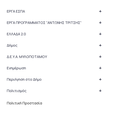
+
ΕΡΓΑ ΕΣΠΑ
+
ΕΡΓΑ ΠΡΟΓΡΑΜΜΑΤΟΣ “ΑΝΤΩΝΗΣ ΤΡΙΤΣΗΣ”
+
ΕΛΛΑΔΑ 2.0
+
Δήμος
+
Δ.Ε.Υ.Α. ΜΥΛΟΠΟΤΑΜΟΥ
+
Ενημέρωση
+
Περιήγηση στο Δήμο
+
Πολιτισμός
Πολιτική Προστασία