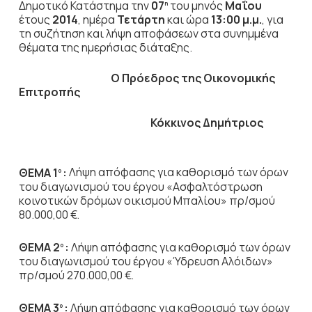
Δημοτικό Κατάστημα την
07
του μηνός
Μαΐου
η
έτους
2014
, ημέρα
Τετάρτη
και ώρα
13:00 μ.μ.
,
για
τη συζήτηση
και λήψη αποφάσεων στα συνημμένα
θέματα της ημερήσιας διάταξης.
Ο Πρόεδρος
της Οικονομικής
Επιτροπής
Κόκκινος Δημήτριος
ΘΕΜΑ 1
:
Λήψη απόφασης για καθορισμό των όρων
ο
του διαγωνισμού του έργου «Ασφαλτόστρωση
κοινοτικών δρόμων οικισμού Μπαλίου» πρ/σμού
80.000,00 €.
ΘΕΜΑ 2
:
Λήψη απόφασης για καθορισμό των όρων
ο
του διαγωνισμού του έργου «Ύδρευση Αλόιδων»
πρ/σμού 270.000,00 €.
ΘΕΜΑ 3
:
Λήψη απόφασης για καθορισμό των όρων
ο