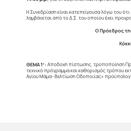
Η Συνεδρίαση είναι κατεπείγουσα λόγω του ότι
λαμβάνεται από το Δ.Σ. του οποίου έχει προγ
Ο Πρόεδρος
τη
Κόκκ
ΘΕΜΑ 1
:
Αποδοχή πίστωσης, τροποποίηση Προ
ο
τεχνικό πρόγραμμα και καθορισμός τρόπου εκ
Αγίου Μάμα- Βελτίωση Οδοποιίας» προϋπολογισ