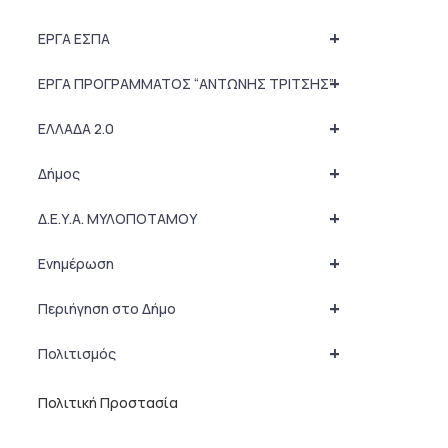
+
ΕΡΓΑ ΕΣΠΑ
+
ΕΡΓΑ ΠΡΟΓΡΑΜΜΑΤΟΣ “ΑΝΤΩΝΗΣ ΤΡΙΤΣΗΣ”
+
ΕΛΛΑΔΑ 2.0
+
Δήμος
+
Δ.Ε.Υ.Α. ΜΥΛΟΠΟΤΑΜΟΥ
+
Ενημέρωση
+
Περιήγηση στο Δήμο
+
Πολιτισμός
Πολιτική Προστασία