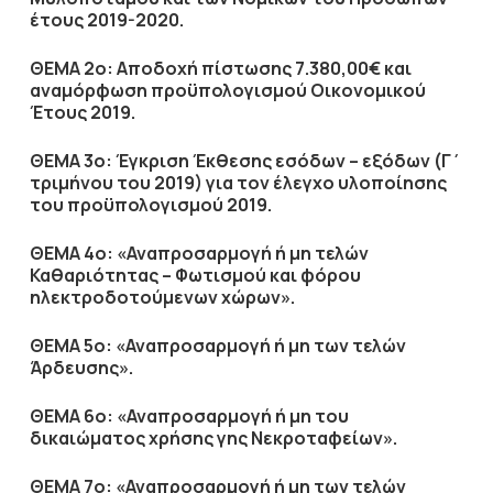
έτους 2019-2020.
ΘΕΜΑ 2ο: Αποδοχή πίστωσης 7.380,00€ και
αναμόρφωση προϋπολογισμού Οικονομικού
Έτους 2019.
ΘΕΜΑ 3ο: Έγκριση Έκθεσης εσόδων – εξόδων (Γ΄
τριμήνου του 2019) για τον έλεγχο υλοποίησης
του προϋπολογισμού 2019.
ΘΕΜΑ 4ο:
«
Αναπροσαρμογή ή μη
τελών
Καθαριότητας – Φωτισμού και φόρου
ηλεκτροδοτούμενων χώρων
».
ΘΕΜΑ 5ο:
«
Αναπροσαρμογή ή μη των
τελών
Άρδευσης
».
ΘΕΜΑ 6ο:
«
Αναπροσαρμογή ή μη του
δικαιώματος χρήσης γης Νεκροταφείων
».
ΘΕΜΑ 7ο:
«
Αναπροσαρμογή ή μη των τελών