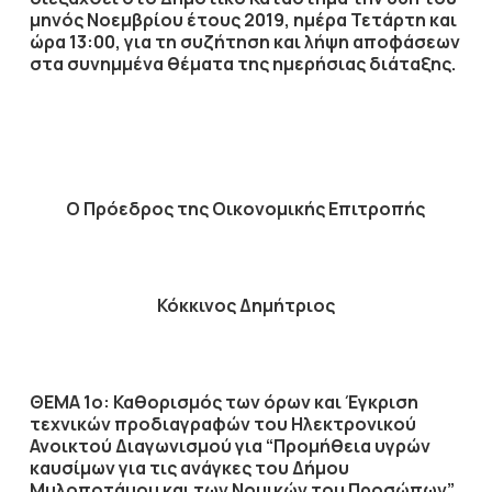
μηνός
Νοεμβρίου
έτους
2019
, ημέρα
Τετάρτη
και
ώρα
13:00
,
για τη συζήτηση
και λήψη αποφάσεων
στα συνημμένα θέματα της ημερήσιας διάταξης.
Ο Πρόεδρος
της Οικονομικής Επιτροπής
Κόκκινος Δημήτριος
ΘΕΜΑ 1ο: Καθορισμός των όρων και Έγκριση
τεχνικών προδιαγραφών του Ηλεκτρονικού
Ανοικτού Διαγωνισμού για “Προμήθεια υγρών
καυσίμων για τις ανάγκες του Δήμου
Μυλοποτάμου και των Νομικών του Προσώπων”