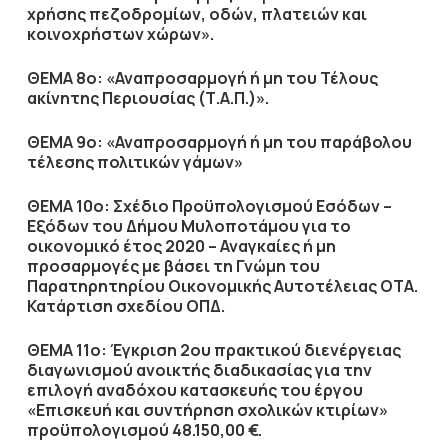
χρήσης πεζοδρομίων
,
οδών
,
πλατειών και
κοινοχρήστων χώρων
».
ΘΕΜΑ 8ο:
«
Αναπροσαρμογή ή μη του
Τέλους
ακίνητης Περιουσίας (Τ.Α.Π.)».
ΘΕΜΑ 9ο:
«
Αναπροσαρμογή ή μη του παράβολου
τέλεσης πολιτικών γάμων
»
ΘΕΜΑ 10ο: Σχέδιο Προϋπολογισμού Εσόδων –
Εξόδων του Δήμου Μυλοποτάμου για το
οικονομικό έτος 2020 – Αναγκαίες ή μη
προσαρμογές με βάσει τη Γνώμη του
Παρατηρητηρίου Οικονομικής Αυτοτέλειας ΟΤΑ.
Κατάρτιση σχεδίου ΟΠΔ.
ΘΕΜΑ 11ο: Έγκριση 2ου πρακτικού διενέργειας
διαγωνισμού ανοικτής διαδικασίας για την
επιλογή αναδόχου κατασκευής του έργου
«Επισκευή και συντήρηση σχολικών κτιρίων»
προϋπολογισμού 48.150,00 €.