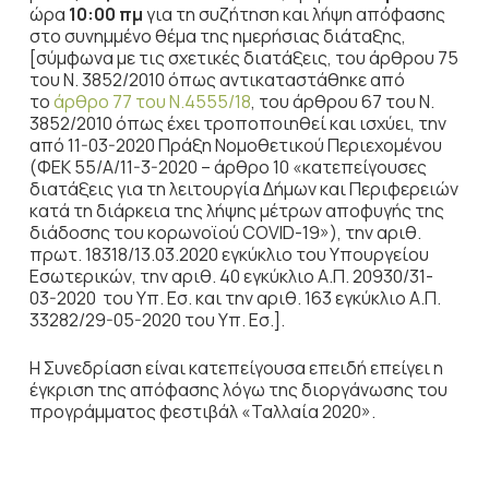
ώρα
10:00 πμ
για τη συζήτηση
και λήψη απόφασης
στο συνημμένο θέμα της ημερήσιας διάταξης,
[σύμφωνα με τις σχετικές διατάξεις, του άρθρου 75
του Ν. 3852/2010 όπως αντικαταστάθηκε από
το
άρθρο 77 του Ν.4555/18
, του άρθρου 67 του Ν.
3852/2010 όπως έχει τροποποιηθεί και ισχύει, την
από 11-03-2020 Πράξη Νομοθετικού Περιεχομένου
(ΦΕΚ 55/Α/11-3-2020 – άρθρο 10 «κατεπείγουσες
διατάξεις για τη λειτουργία Δήμων και Περιφερειών
κατά τη διάρκεια της λήψης μέτρων αποφυγής της
διάδοσης του κορωνοϊού COVID-19»), την αριθ.
πρωτ. 18318/13.03.2020 εγκύκλιο του Υπουργείου
Εσωτερικών, την αριθ. 40 εγκύκλιο Α.Π. 20930/31-
03-2020 του Υπ. Εσ. και την αριθ. 163 εγκύκλιο Α.Π.
33282/29-05-2020 του Υπ. Εσ.].
Η Συνεδρίαση είναι κατεπείγουσα επειδή επείγει η
έγκριση της απόφασης λόγω της διοργάνωσης του
προγράμματος φεστιβάλ «Ταλλαία 2020».