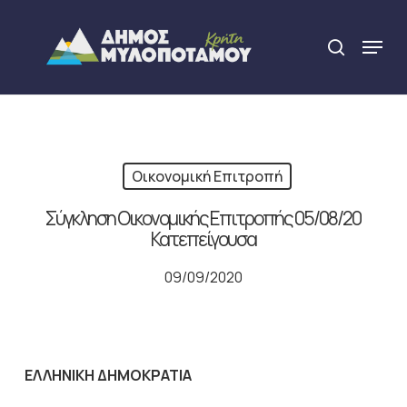
Skip
to
Menu
search
main
Close
content
Menu
Οικονομική Επιτροπή
Σύγκληση Οικονομικής Επιτροπής 05/08/20
Κατεπείγουσα
09/09/2020
ΕΛΛΗΝΙΚΗ ΔΗΜΟΚΡΑΤΙΑ