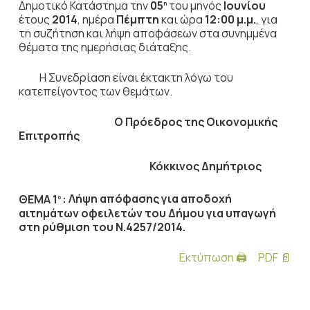
Δημοτικό Κατάστημα την
05
του μηνός
Ιουνίου
η
έτους
2014
, ημέρα
Πέμπτη
και ώρα
12:00 μ.μ.
,
για
τη συζήτηση
και λήψη αποφάσεων στα συνημμένα
θέματα της ημερήσιας διάταξης.
Η Συνεδρίαση είναι έκτακτη λόγω του
κατεπείγοντος των θεμάτων.
Ο Πρόεδρος
της Οικονομικής
Επιτροπής
Κόκκινος Δημήτριος
ΘΕΜΑ 1
:
Λήψη απόφασης για αποδοχή
ο
αιτημάτων οφειλετών του Δήμου για υπαγωγή
στη ρύθμιση του Ν.4257/2014.
Εκτύπωση 🖨
PDF 📄