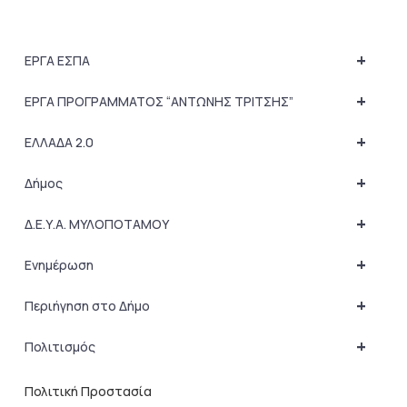
+
ΕΡΓΑ ΕΣΠΑ
+
ΕΡΓΑ ΠΡΟΓΡΑΜΜΑΤΟΣ “ΑΝΤΩΝΗΣ ΤΡΙΤΣΗΣ”
+
ΕΛΛΑΔΑ 2.0
+
Δήμος
+
Δ.Ε.Υ.Α. ΜΥΛΟΠΟΤΑΜΟΥ
+
Ενημέρωση
+
Περιήγηση στο Δήμο
+
Πολιτισμός
Πολιτική Προστασία