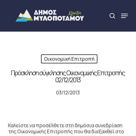
Skip
to
Menu
search
main
Close
content
Menu
Οικονομική Επιτροπή
Πρόσκληση σύγκλησης Οικονομικής Επιτροπής
02/12/2013
03/12/2013
Καλείστε να προσέλθετε στη δημόσια συνεδρίαση
της Οικονομικής Επιτροπής που θα διεξαχθεί στο