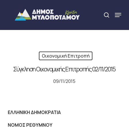
Skip
to
Menu
search
main
Close
content
Menu
Οικονομική Επιτροπή
Σύγκληση Οικονομικής Επιτροπής 02/11/2015
09/11/2015
ΕΛΛΗΝΙΚΗ ΔΗΜΟΚΡΑΤΙΑ
NOMO
Σ ΡΕΘΥΜΝΟΥ