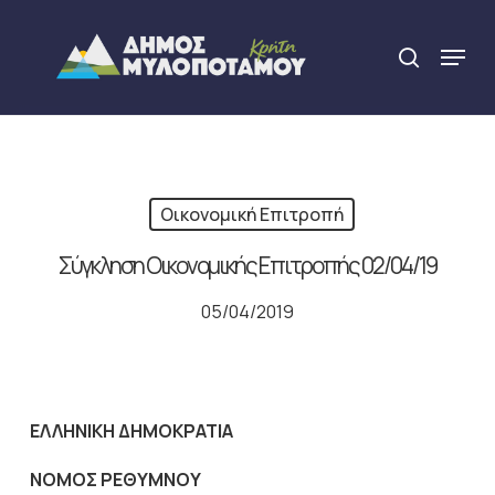
Skip
to
Menu
search
main
Close
content
Menu
Οικονομική Επιτροπή
Σύγκληση Οικονομικής Επιτροπής 02/04/19
05/04/2019
ΕΛΛΗΝΙΚΗ ΔΗΜΟΚΡΑΤΙΑ
NOMO
Σ ΡΕΘΥΜΝΟΥ