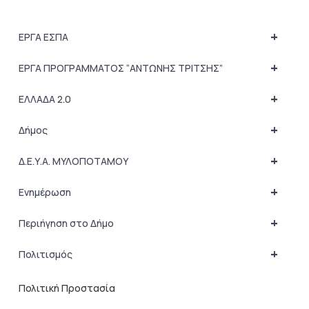
+
ΕΡΓΑ ΕΣΠΑ
+
ΕΡΓΑ ΠΡΟΓΡΑΜΜΑΤΟΣ “ΑΝΤΩΝΗΣ ΤΡΙΤΣΗΣ”
+
ΕΛΛΑΔΑ 2.0
+
Δήμος
+
Δ.Ε.Υ.Α. ΜΥΛΟΠΟΤΑΜΟΥ
+
Ενημέρωση
+
Περιήγηση στο Δήμο
+
Πολιτισμός
Πολιτική Προστασία