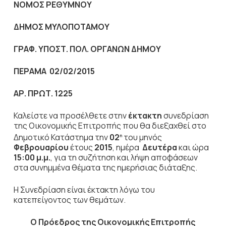
NOMO
Σ ΡΕΘΥΜΝΟΥ
ΔΗΜΟΣ ΜΥΛΟΠΟΤΑΜΟΥ
ΓΡΑΦ. ΥΠΟΣΤ. ΠΟΛ. ΟΡΓΑΝΩΝ ΔΗΜΟΥ
ΠΕΡΑΜΑ 02/02/2015
ΑΡ. ΠΡΩΤ. 1225
Καλείστε να προσέλθετε στην
έκτακτη
συνεδρίαση
της Οικονομικής Επιτροπής που θα διεξαχθεί στο
Δημοτικό Κατάστημα την
02
του μηνός
η
Φεβρουαρίου
έτους
2015
, ημέρα
Δευτέρα
και ώρα
15:00 μ.μ.
,
για τη συζήτηση
και λήψη αποφάσεων
στα συνημμένα θέματα της ημερήσιας διάταξης.
Η Συνεδρίαση είναι έκτακτη λόγω του
κατεπείγοντος των θεμάτων.
Ο Πρόεδρος
της Οικονομικής Επιτροπής