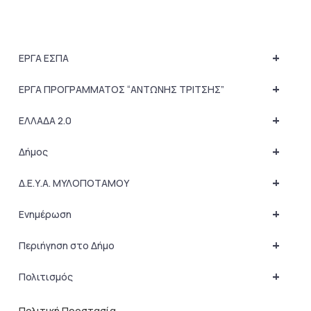
+
ΕΡΓΑ ΕΣΠΑ
+
ΕΡΓΑ ΠΡΟΓΡΑΜΜΑΤΟΣ “ΑΝΤΩΝΗΣ ΤΡΙΤΣΗΣ”
+
ΕΛΛΑΔΑ 2.0
+
Δήμος
+
Δ.Ε.Υ.Α. ΜΥΛΟΠΟΤΑΜΟΥ
+
Ενημέρωση
+
Περιήγηση στο Δήμο
+
Πολιτισμός
Πολιτική Προστασία