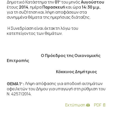
Δημοτικό Κατάστημα την
01
του μηνός
Αυγούστου
η
έτους
2014
, ημέρα
Παρασκευή
και ώρα
14:30 μ.μ.
,
για τη συζήτηση
και λήψη αποφάσεων στα
συνημμένα θέματα της ημερήσιας διάταξης.
Η Συνεδρίαση είναι έκτακτη λόγω του
κατεπείγοντος των θεμάτων.
Ο Πρόεδρος
της Οικονομικής
Επιτροπής
Κόκκινος Δημήτριος
ΘΕΜΑ 1
:
Λήψη απόφασης για αποδοχή αιτημάτων
ο
οφειλετών του Δήμου για υπαγωγή στη ρύθμιση του
Ν. 4257/2014.
Εκτύπωση 🖨
PDF 📄