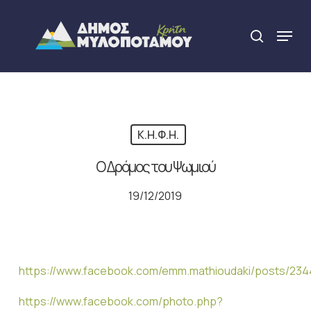
Skip
to
Menu
search
main
Close
content
Menu
Κ.Η.Φ.Η.
Ο Δρόμος του Ψωμιού
19/12/2019
https://www.facebook.com/emm.mathioudaki/posts/23
https://www.facebook.com/photo.php?