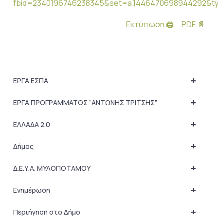
fbid=2340196746238345&set=a.1446470698944292&t
Εκτύπωση 🖨
PDF 📄
+
ΕΡΓΑ ΕΣΠΑ
+
ΕΡΓΑ ΠΡΟΓΡΑΜΜΑΤΟΣ “ΑΝΤΩΝΗΣ ΤΡΙΤΣΗΣ”
+
ΕΛΛΑΔΑ 2.0
+
Δήμος
+
Δ.Ε.Υ.Α. ΜΥΛΟΠΟΤΑΜΟΥ
+
Ενημέρωση
+
Περιήγηση στο Δήμο