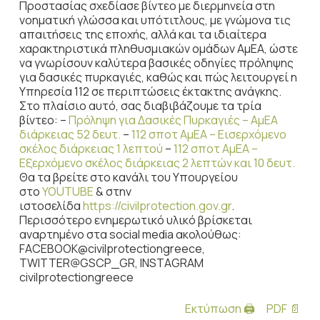
Προστασίας σχεδίασε βίντεο με διερμηνεία στη
νοηματική γλώσσα και υπότιτλους, με γνώμονα τις
απαιτήσεις της εποχής, αλλά και τα ιδιαίτερα
χαρακτηριστικά πληθυσμιακών ομάδων ΑμΕΑ, ώστε
να γνωρίσουν καλύτερα βασικές οδηγίες πρόληψης
για δασικές πυρκαγιές, καθώς και πώς λειτουργεί η
Υπηρεσία 112 σε περιπτώσεις έκτακτης ανάγκης.
Στο πλαίσιο αυτό, σας διαβιβάζουμε τα τρία
βίντεο: –
Πρόληψη για Δασικές Πυρκαγιές – ΑμΕΑ
διάρκειας 52 δευτ.
–
112 σποτ ΑμΕΑ – Εισερχόμενο
σκέλος διάρκειας 1 λεπτού
–
112 σποτ ΑμΕΑ –
Εξερχόμενο σκέλος διάρκειας 2 λεπτών και 10 δευτ.
Θα τα βρείτε στο κανάλι του Υπουργείου
στο
YOUTUBE
& στην
ιστοσελίδα
https://civilprotection.gov.gr
.
Περισσότερο ενημερωτικό υλικό βρίσκεται
αναρτημένο στα social media ακολούθως:
FACEBOOK@civilprotectiongreece,
ΤWITTER@GSCP_GR, INSTAGRAM
civilprotectiongreece
Εκτύπωση 🖨
PDF 📄