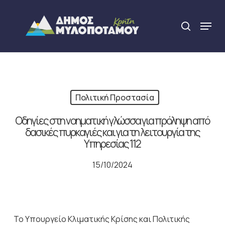
Skip
to
Menu
search
main
Close
content
Menu
Πολιτική Προστασία
Οδηγίες στη νοηματική γλώσσα για πρόληψη από
δασικές πυρκαγιές και για τη λειτουργία της
Υπηρεσίας 112
15/10/2024
Το Υπουργείο Κλιματικής Κρίσης και Πολιτικής