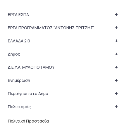
+
ΕΡΓΑ ΕΣΠΑ
+
ΕΡΓΑ ΠΡΟΓΡΑΜΜΑΤΟΣ “ΑΝΤΩΝΗΣ ΤΡΙΤΣΗΣ”
+
ΕΛΛΑΔΑ 2.0
+
Δήμος
+
Δ.Ε.Υ.Α. ΜΥΛΟΠΟΤΑΜΟΥ
+
Ενημέρωση
+
Περιήγηση στο Δήμο
+
Πολιτισμός
Πολιτική Προστασία