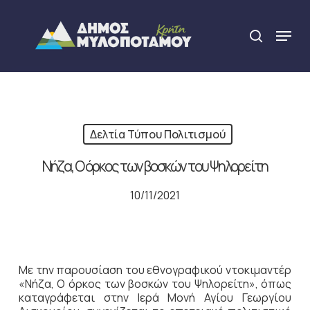
Skip
to
Menu
search
main
Close
content
Menu
Δελτία Τύπου Πολιτισμού
Νήζα, Ο όρκος των βοσκών του Ψηλορείτη
10/11/2021
Με την παρουσίαση του εθνογραφικού ντοκιμαντέρ
«Νήζα, Ο όρκος των βοσκών του Ψηλορείτη», όπως
καταγράφεται στην Ιερά Μονή Αγίου Γεωργίου