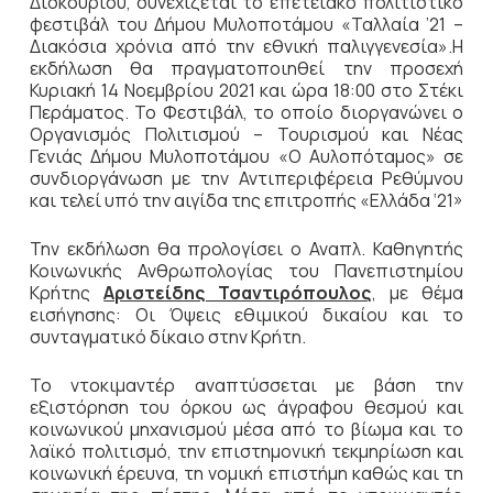
Δισκουρίου, συνεχίζεται το επετειακό πολιτιστικό
φεστιβάλ του Δήμου Μυλοποτάμου «Ταλλαία ’21 –
Διακόσια χρόνια από την εθνική παλιγγενεσία».Η
εκδήλωση θα πραγματοποιηθεί την προσεχή
Κυριακή 14 Νοεμβρίου 2021 και ώρα 18:00 στο Στέκι
Περάματος. Το Φεστιβάλ, το οποίο διοργανώνει ο
Οργανισμός Πολιτισμού – Τουρισμού και Νέας
Γενιάς Δήμου Μυλοποτάμου «Ο Αυλοπόταμος» σε
συνδιοργάνωση με την Αντιπεριφέρεια Ρεθύμνου
και τελεί υπό την αιγίδα της επιτροπής «Ελλάδα ‘21»
Την εκδήλωση θα προλογίσει ο Αναπλ. Καθηγητής
Κοινωνικής Ανθρωπολογίας του Πανεπιστημίου
Κρήτης
Αριστείδης Τσαντιρόπουλος
, με θέμα
εισήγησης: Οι Όψεις εθιμικού δικαίου και το
συνταγματικό δίκαιο στην Κρήτη.
Το ντοκιμαντέρ αναπτύσσεται με βάση την
εξιστόρηση του όρκου ως άγραφου θεσμού και
κοινωνικού μηχανισμού μέσα από το βίωμα και το
λαϊκό πολιτισμό, την επιστημονική τεκμηρίωση και
κοινωνική έρευνα, τη νομική επιστήμη καθώς και τη