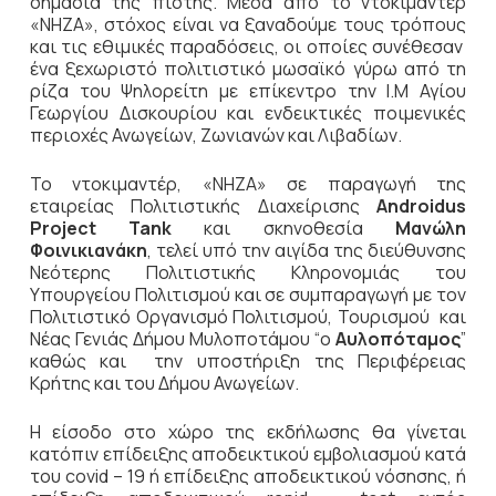
σημασία της πίστης. Μέσα από το ντοκιμαντέρ
«ΝΗΖΑ», στόχος είναι να ξαναδούμε τους τρόπους
και τις εθιμικές παραδόσεις, οι οποίες συνέθεσαν
ένα ξεχωριστό πολιτιστικό μωσαϊκό γύρω από τη
ρίζα του Ψηλορείτη με επίκεντρο την Ι.Μ Αγίου
Γεωργίου Δισκουρίου και ενδεικτικές ποιμενικές
περιοχές Ανωγείων, Ζωνιανών και Λιβαδίων.
Το ντοκιμαντέρ, «ΝΗΖΑ» σε παραγωγή της
εταιρείας Πολιτιστικής Διαχείρισης
Androidus
Project Tank
και σκηνοθεσία
Μανώλη
Φοινικιανάκη
, τελεί υπό την αιγίδα της διεύθυνσης
Νεότερης Πολιτιστικής Κληρονομιάς του
Υπουργείου Πολιτισμού και σε συμπαραγωγή με τον
Πολιτιστικό Οργανισμό Πολιτισμού, Τουρισμού και
Νέας Γενιάς Δήμου Μυλοποτάμου “ο
Αυλοπόταμος
”
καθώς και την υποστήριξη της Περιφέρειας
Κρήτης και του Δήμου Ανωγείων.
Η είσοδο στο χώρο της εκδήλωσης θα γίνεται
κατόπιν επίδειξης αποδεικτικού εμβολιασμού κατά
του covid – 19 ή επίδειξης αποδεικτικού νόσησης, ή