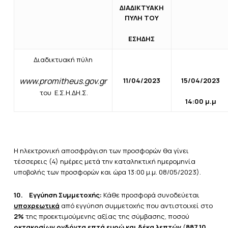
ΔΙΑΔΙΚΤΥΑΚΗ
ΠΥΛΗ ΤΟΥ
ΕΣΗΔΗΣ
Διαδικτυακή πύλη
www.promitheus.gov.gr
11/04/2023
15/04/2023
του Ε.Σ.Η.ΔΗ.Σ.
14:00 μ.μ
Η ηλεκτρονική αποσφράγιση των προσφορών θα γίνει
τέσσερεις (4) ημέρες μετά την καταληκτική ημερομηνία
υποβολής των προσφορών και ώρα 13:00 μ.μ. 08/05/2023).
10.
Εγγύηση Συμμετοχής:
Κάθε προσφορά συνοδεύεται
υποχρεωτικά
από εγγύηση συμμετοχής που αντιστοιχεί στο
2%
της προεκτιμούμενης αξίας της σύμβασης, ποσού
οκτακοσίων ογδόντα επτά ευρώ και δέκα λεπτών
(
887,10