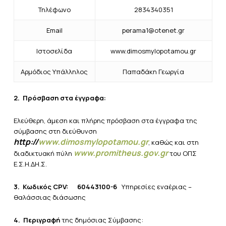
Τηλέφωνο
2834340351
Email
perama1@otenet.gr
Ιστοσελίδα
www.dimosmylopotamou.gr
Αρμόδιος Υπάλληλος
Παπαδάκη Γεωργία
2.
Πρόσβαση στα έγγραφα:
Ελεύθερη, άμεση και πλήρης πρόσβαση στα έγγραφα της
σύμβασης στη διεύθυνση
http://
www.dimosmylopotamou.gr
, καθώς και στη
www.promitheus.gov.gr
διαδικτυακή πύλη
του ΟΠΣ
Ε.Σ.Η.ΔΗ.Σ.
3.
Κωδικός CPV: 60443100-6
Υπηρεσίες εναέριας –
θαλάσσιας διάσωσης
4.
Περιγραφή
της δημόσιας Σύμβασης: