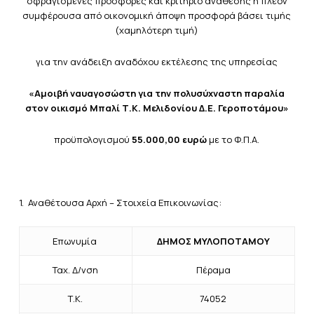
σφραγισμένες προσφορές και κριτήριο ανάθεσης η πλέον
συμφέρουσα από οικονομική άποψη προσφορά βάσει τιμής
(χαμηλότερη τιμή)
για την ανάδειξη αναδόχου εκτέλεσης της υπηρεσίας
«Αμοιβή ναυαγοσώστη για την πολυσύχναστη παραλία
στον οικισμό Μπαλί Τ.Κ. Μελιδονίου Δ.Ε. Γεροποτάμου»
προϋπολογισμού
55.000,00 ευρώ
με το Φ.Π.Α.
1. Αναθέτουσα Αρχή – Στοιχεία Επικοινωνίας:
Επωνυμία
ΔΗΜΟΣ ΜΥΛΟΠΟΤΑΜΟΥ
Ταχ. Δ/νση
Πέραμα
Τ.Κ.
74052