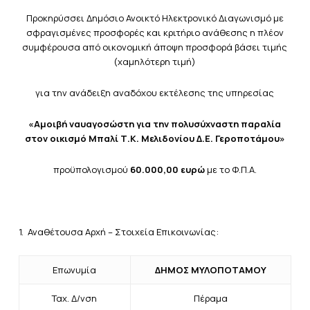
Προκηρύσσει Δημόσιο Ανοικτό Ηλεκτρονικό Διαγωνισμό με
σφραγισμένες προσφορές και κριτήριο ανάθεσης η πλέον
συμφέρουσα από οικονομική άποψη προσφορά βάσει τιμής
(χαμηλότερη τιμή)
για την ανάδειξη αναδόχου εκτέλεσης της υπηρεσίας
«Αμοιβή ναυαγοσώστη για την πολυσύχναστη παραλία
στον οικισμό Μπαλί Τ.Κ. Μελιδονίου Δ.Ε. Γεροποτάμου»
προϋπολογισμού
60.000,00 ευρώ
με το Φ.Π.Α.
1. Αναθέτουσα Αρχή – Στοιχεία Επικοινωνίας:
Επωνυμία
ΔΗΜΟΣ ΜΥΛΟΠΟΤΑΜΟΥ
Ταχ. Δ/νση
Πέραμα