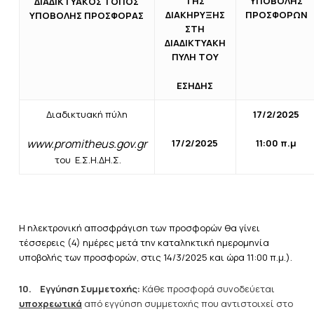
ΤΗΣ
ΥΠΟΒΟΛΗΣ
ΔΙΑΔΙΚΤΥΑΚΟΣ ΤΟΠΟΣ
ΔΙΑΚΗΡΥΞΗΣ
ΠΡΟΣΦΟΡΩΝ
ΥΠΟΒΟΛΗΣ ΠΡΟΣΦΟΡΑΣ
ΣΤΗ
ΔΙΑΔΙΚΤΥΑΚΗ
ΠΥΛΗ ΤΟΥ
ΕΣΗΔΗΣ
Διαδικτυακή πύλη
17/2/2025
www.promitheus.gov.gr
17/2/2025
11:00 π.μ
του Ε.Σ.Η.ΔΗ.Σ.
Η ηλεκτρονική αποσφράγιση των προσφορών θα γίνει
τέσσερεις (4) ημέρες μετά την καταληκτική ημερομηνία
υποβολής των προσφορών, στις 14/3/2025 και ώρα 11:00 π.μ.).
10.
Εγγύηση Συμμετοχής:
Κάθε προσφορά συνοδεύεται
υποχρεωτικά
από εγγύηση συμμετοχής που αντιστοιχεί στο