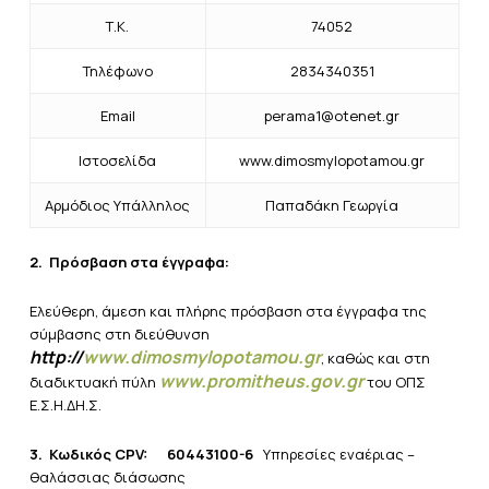
Τ.Κ.
74052
Τηλέφωνο
2834340351
Email
perama1@otenet.gr
Ιστοσελίδα
www.dimosmylopotamou.gr
Αρμόδιος Υπάλληλος
Παπαδάκη Γεωργία
2.
Πρόσβαση στα έγγραφα:
Ελεύθερη, άμεση και πλήρης πρόσβαση στα έγγραφα της
σύμβασης στη διεύθυνση
http://
www.dimosmylopotamou.gr
, καθώς και στη
www.promitheus.gov.gr
διαδικτυακή πύλη
του ΟΠΣ
Ε.Σ.Η.ΔΗ.Σ.
3.
Κωδικός CPV: 60443100-6
Υπηρεσίες εναέριας –
θαλάσσιας διάσωσης