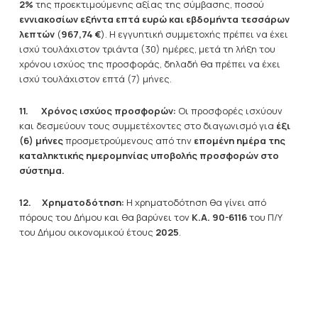
2%
της προεκτιμούμενης αξίας της σύμβασης, ποσού
εννιακοσίων εξήντα επτά ευρώ και εβδομήντα τεσσάρων
λεπτών
(
967,74 €
). Η εγγυητική συμμετοχής πρέπει να έχει
ισχύ τουλάχιστον τριάντα (30) ημέρες, μετά τη λήξη του
χρόνου ισχύος της προσφοράς, δηλαδή θα πρέπει να έχει
ισχύ τουλάχιστον επτά (7) μήνες.
11.
Χρόνος ισχύος προσφορών:
Οι προσφορές ισχύουν
και δεσμεύουν τους συμμετέχοντες στο διαγωνισμό για
έξι
(6) μήνες
προσμετρούμενους από την
επομένη ημέρα της
καταληκτικής ημερομηνίας υποβολής προσφορών στο
σύστημα.
12.
Χρηματοδότηση:
Η χρηματοδότηση θα γίνει από
πόρους του Δήμου και θα βαρύνει τον
Κ.Α. 90-6116
του Π/Υ
του Δήμου οικονομικού έτους
2025
.