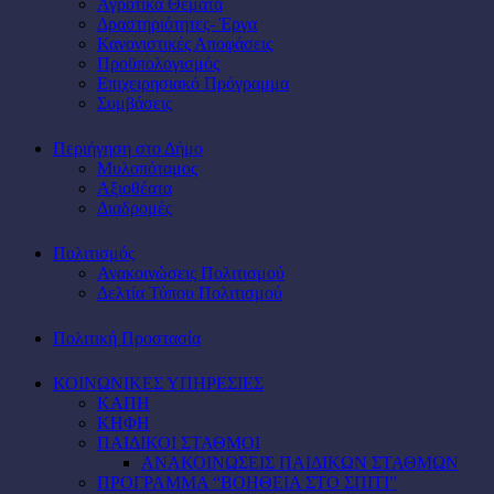
Αγροτικά Θέματα
Δραστηριότητες- Έργα
Κανονιστικές Αποφάσεις
Προϋπολογισμός
Επιχειρησιακό Πρόγραμμα
Συμβάσεις
Περιήγηση στο Δήμο
Μυλοπόταμος
Αξιοθέατα
Διαδρομές
Πολιτισμός
Ανακοινώσεις Πολιτισμού
Δελτία Τύπου Πολιτισμού
Πολιτική Προστασία
ΚΟΙΝΩΝΙΚΕΣ ΥΠΗΡΕΣΙΕΣ
ΚΑΠΗ
ΚΗΦΗ
ΠΑΙΔΙΚΟΙ ΣΤΑΘΜΟΙ
ΑΝΑΚΟΙΝΩΣΕΙΣ ΠΑΙΔΙΚΩΝ ΣΤΑΘΜΩΝ
ΠΡΟΓΡΑΜΜΑ “ΒΟΗΘΕΙΑ ΣΤΟ ΣΠΙΤΙ”