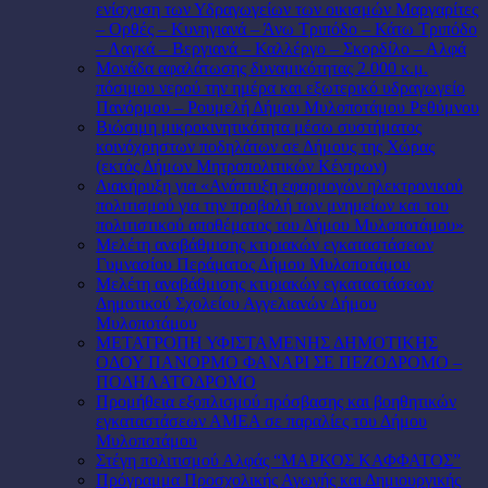
ενίσχυση των Υδραγωγείων των οικισμών Μαργαρίτες
– Ορθές – Κυνηγιανά – Άνω Τριπόδο – Κάτω Τριπόδο
– Λαγκά – Βεργιανά – Καλλέργο – Σκορδίλο – Αλφά
Μονάδα αφαλάτωσης δυναμικότητας 2.000 κ.μ.
πόσιμου νερού την ημέρα και εξωτερικό υδραγωγείο
Πανόρμου – Ρουμελή Δήμου Μυλοποτάμου Ρεθύμνου
Βιώσιμη μικροκινητικότητα μέσω συστήματος
κοινόχρηστων ποδηλάτων σε Δήμους της Χώρας
(εκτός Δήμων Μητροπολιτικών Κέντρων)
Διακήρυξη για «Ανάπτυξη εφαρμογών ηλεκτρονικού
πολιτισμού για την προβολή των μνημείων και του
πολιτιστικού αποθέματος του Δήμου Μυλοποτάμου»
Μελέτη αναβάθμισης κτιριακών εγκαταστάσεων
Γυμνασίου Περάματος Δήμου Μυλοποτάμου
Μελέτη αναβάθμισης κτιριακών εγκαταστάσεων
Δημοτικού Σχολείου Αγγελιανών Δήμου
Μυλοποτάμου
ΜΕΤΑΤΡΟΠΗ ΥΦΙΣΤΑΜΕΝΗΣ ΔΗΜΟΤΙΚΗΣ
ΟΔΟΥ ΠΑΝΟΡΜΟ ΦΑΝΑΡΙ ΣΕ ΠΕΖΟΔΡΟΜΟ –
ΠΟΔΗΛΑΤΟΔΡΟΜΟ
Προμήθεια εξοπλισμού πρόσβασης και βοηθητικών
εγκαταστάσεων ΑΜΕΑ σε παραλίες του Δήμου
Μυλοποτάμου
Στέγη πολιτισμού Αλφάς “ΜΑΡΚΟΣ ΚΑΦΦΑΤΟΣ”
Πρόγραμμα Προσχολικής Αγωγής και Δημιουργικής