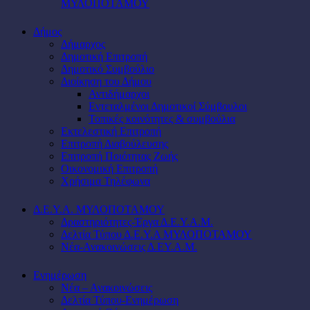
ΜΥΛΟΠΟΤΑΜΟΥ
Δήμος
Δήμαρχος
Δημοτική Επιτροπή
Δημοτικό Συμβούλιο
Διοίκηση του Δήμου
Αντιδήμαρχοι
Εντεταλμένοι Δημοτικοί Σύμβουλοι
Τοπικές κοινότητες & συμβούλια
Εκτελεστική Επιτροπή
Επιτροπή Διαβούλευσης
Επιτροπή Ποιότητας Ζωής
Οικονομική Επιτροπή
Χρήσιμα Τηλέφωνα
Δ.Ε.Υ.Α. ΜΥΛΟΠΟΤΑΜΟΥ
Δραστηριότητες-Έργα Δ.Ε.Υ.Α.Μ.
Δελτία Τύπου Δ.Ε.Υ.Α ΜΥΛΟΠΟΤΑΜΟΥ
Νέα-Ανακοινώσεις Δ.ΕΥ.Α.Μ.
Ενημέρωση
Νέα – Ανακοινώσεις
Δελτία Τύπου-Ενημέρωση