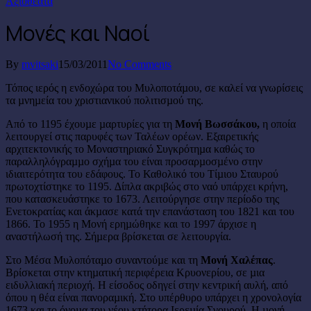
Αξιοθέατα
Μονές και Ναοί
By
mvitsaki
15/03/2011
No Comments
Τόπος ιερός η ενδοχώρα του Μυλοποτάµου, σε καλεί να γνωρίσεις
τα µνηµεία του χριστιανικού πολιτισµού της.
Από το 1195 έχουµε µαρτυρίες για τη
Μονή Βωσσάκου,
η οποία
λειτουργεί στις παρυφές των Ταλέων ορέων. Εξαιρετικής
αρχιτεκτονικής το Μοναστηριακό Συγκρότηµα καθώς το
παραλληλόγραµµο σχήµα του είναι προσαρµοσµένο στην
ιδιαιτερότητα του εδάφους. Το Καθολικό του Τίµιου Σταυρού
πρωτοχτίστηκε το 1195. ∆ίπλα ακριβώς στο ναό υπάρχει κρήνη,
που κατασκευάστηκε το 1673. Λειτούργησε στην περίοδο της
Ενετοκρατίας και άκµασε κατά την επανάσταση του 1821 και του
1866. Το 1955 η Μονή ερηµώθηκε και το 1997 άρχισε η
αναστήλωσή της. Σήµερα βρίσκεται σε λειτουργία.
Στο Μέσα Μυλοπόταµο συναντούµε και τη
Μονή Χαλέπας
.
Βρίσκεται στην κτηµατική περιφέρεια Κρυονερίου, σε µια
ειδυλλιακή περιοχή. Η είσοδος οδηγεί στην κεντρική αυλή, από
όπου η θέα είναι πανοραµική. Στο υπέρθυρο υπάρχει η χρονολογία
1673 και το όνοµα του νέου κτήτορα Ιερεµία Σγουρού. Η µονή