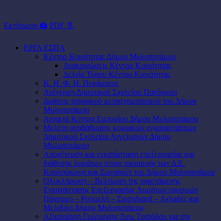
Εκτύπωση 🖨
PDF 📄
ΕΡΓΑ ΕΣΠΑ
Κέντρο Κοινότητας Δήμου Μυλοποτάμου
Ανακοινώσεις Κέντρο Κοινότητας
Δελτία Τύπου Κέντρο Κοινότητας
Κ. Η. Φ. Η. Περάματος
Ανέγερση Δημοτικού Σχολείου Πανόρμου
Δράσεις ψηφιακού μετασχηματισμού του Δήμου
Μυλοποτάμου
Ανοικτά Κέντρα Εμπορίου Δήμου Μυλοποτάμου
Μελέτη αναβάθμισης κτιριακών εγκαταστάσεων
Δημοτικού Σχολείου Αγγελιανών Δήμου
Μυλοποτάμου
Αποχέτευση και εγκατάσταση επεξεργασίας και
διάθεσης λυμάτων στους οικισμούς των Δ.Ε.
Κουλούκωνα και Ζωνιανών του Δήμου Μυλοποτάμου
Ολοκλήρωση – Βελτίωση της υφιστάμενης
Εγκατάστασης Επεξεργασίας Λυμάτων οικισμών
Πάνορμο – Ρουμελή – Σιριπιδιανά – Αχλαδές και
Μελιδόνι Δήμου Μυλοποτάμου
Αξιοποίηση Γεώτρησης Άνω Τριπόδου για την