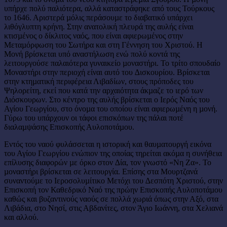
υπήρχε πολύ παλιότερα, αλλά καταστράφηκε από τους Τούρκους
το 1646. Αριστερά µόλις περάσουµε το διαβατικό υπάρχει
λιθόγλυπτη κρήνη. Στην ανατολική πλευρά της αυλής είναι
κτισµένος ο δίκλιτος ναός, που είναι αφιερωµένος στην
Μεταµόρφωση του Σωτήρα και στη Γέννηση του Χριστού. Η
Μονή βρίσκεται υπό αναστήλωση ενώ πολύ κοντά της
λειτουργούσε παλαιότερα γυναικείο µοναστήρι. Το τρίτο σπουδαίο
Μοναστήρι στην περιοχή είναι αυτό του ∆ισκουρίου. Βρίσκεται
στην κτηµατική περιφέρεια Λιβαδίων, στους πρόποδες του
Ψηλορείτη, εκεί που κατά την αρχαιότητα άκµαζε το ιερό των
∆ιόσκουρων. Στο κέντρο της αυλής βρίσκεται ο Ιερός Ναός του
Αγίου Γεωργίου, στο όνοµα του οποίου είναι αφιερωµένη η µονή.
Γύρω του υπάρχουν οι τάφοι επισκόπων της πάλαι ποτέ
διαλαµψάσης Επισκοπής Αυλοποτάµου.
Εντός του ναού φυλάσσεται η ιστορική και θαυµατουργή εικόνα
του Αγίου Γεωργίου ενώπιον της οποίας τηρείται ακόµα η συνήθεια
επίλυσης διαφορών µε όρκο στον ∆ία, τον γνωστό «Νη Ζα». Το
µοναστήρι βρίσκεται σε λειτουργία. Επίσης στα Μουρτζανά
συναντούµε το Ιεροσολυµίτικο Μετόχι του ∆εσπότη Χριστού, στην
Επισκοπή τον Καθεδρικό Ναό της πρώην Επισκοπής Αυλοποτάµου
καθώς και βυζαντινούς ναούς σε πολλά χωριά όπως στην Αξό, στα
Λιβάδια, στο Νησί, στις Αβδανίτες, στον Άγιο Iωάννη, στα Xελιανά
και αλλού.