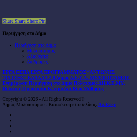
Share
Share
Share
Pin
Περιήγηση στο Δήμο
Περιήγηση στο Δήμο
Μυλοπόταμος
Αξιοθέατα
Διαδρομές
ΕΡΓΑ ΕΣΠΑ
ΕΡΓΑ ΠΡΟΓΡΑΜΜΑΤΟΣ “ΑΝΤΩΝΗΣ
ΤΡΙΤΣΗΣ”
ΕΛΛΑΔΑ 2.0
Δήμος
Δ.Ε.Υ.Α. ΜΥΛΟΠΟΤΑΜΟΥ
Ενημέρωση
Περιήγηση στο Δήμο
Πολιτισμός
ΔΗ.Κ.Ε.ΜΥ.
Πολιτική Προστασία
Κέντρο Δια Βίου Μάθησης
Copyright © 2026 - All Rights Reserved®
Δήμος Μυλοποτάμου - Κατασκευή ιστοσελίδας:
Ax-Easy
facebook
instagram
phone
email