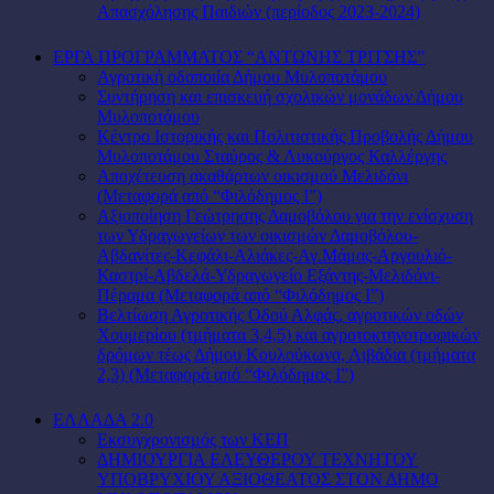
Απασχόλησης Παιδιών (περίοδος 2023-2024)
ΕΡΓΑ ΠΡΟΓΡΑΜΜΑΤΟΣ “ΑΝΤΩΝΗΣ ΤΡΙΤΣΗΣ”
Αγροτική οδοποιία Δήμου Μυλοποτάμου
Συντήρηση και επισκευή σχολικών μονάδων Δήμου
Μυλοποτάμου
Κέντρο Ιστορικής και Πολιτιστικής Προβολής Δήμου
Μυλοποτάμου Σταύρος & Λυκούργος Καλλέργης
Αποχέτευση ακαθάρτων οικισμού Μελιδόνι
(Μεταφορά από “Φιλόδημος Ι”)
Αξιοποίηση Γεώτρησης Δαμοβόλου για την ενίσχυση
των Υδραγωγείων των οικισμών Δαμοβόλου-
Αβδανίτες-Κεφάλι-Αλιάκες-Αγ.Μάμας-Αργουλιό-
Καστρί-Αβδελά-Υδραγωγείο Εξάντης-Μελιδόνι-
Πέραμα (Μεταφορά από “Φιλόδημος Ι”)
Βελτίωση Αγροτικής Οδού Αλφάς, αγροτικών οδών
Χουμερίου (τμήματα 3,4,5) και αγροτοκτηνοτροφικών
δρόμων τέως Δήμου Κουλούκωνα, Λιβάδια (τμήματα
2,3) (Μεταφορά από “Φιλόδημος Ι”)
ΕΛΛΑΔΑ 2.0
Εκσυγχρονισμός των ΚΕΠ
ΔΗΜΙΟΥΡΓΙΑ ΕΛΕΥΘΕΡΟΥ ΤΕΧΝΗΤΟΥ
ΥΠΟΒΡΥΧΙΟΥ ΑΞΙΟΘΕΑΤΟΣ ΣΤΟΝ ΔΗΜΟ