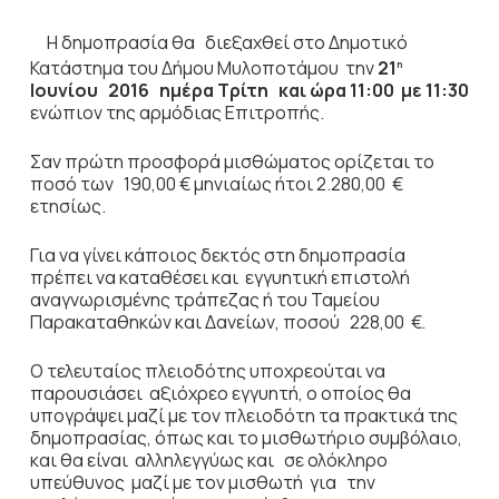
Η δημοπρασία θα διεξαχθεί στο Δημοτικό
Κατάστημα του Δήμου Μυλοποτάμου την
21
η
Ιουνίου 2016 ημέρα Τρίτη και ώρα 11:00 με 11:30
ενώπιον της αρμόδιας Επιτροπής.
Σαν πρώτη προσφορά μισθώματος ορίζεται το
ποσό των 190,00 € μηνιαίως ήτοι 2.280,00 €
ετησίως.
Για να γίνει κάποιος δεκτός στη δημοπρασία
πρέπει να καταθέσει και εγγυητική επιστολή
αναγνωρισμένης τράπεζας ή του Ταμείου
Παρακαταθηκών και Δανείων, ποσού 228,00 €.
Ο τελευταίος πλειοδότης υποχρεούται να
παρουσιάσει αξιόχρεο εγγυητή, ο οποίος θα
υπογράψει μαζί με τον πλειοδότη τα πρακτικά της
δημοπρασίας, όπως και το μισθωτήριο συμβόλαιο,
και θα είναι αλληλεγγύως και σε ολόκληρο
υπεύθυνος μαζί με τον μισθωτή για την