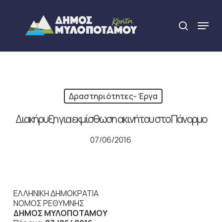
Skip
to
Menu
search
main
Close
content
Menu
Δραστηριότητες- Έργα
Διακήρυξη για εκμίσθωση ακινήτου στο Πάνορμο
07/06/2016
ΕΛΛΗΝΙΚΗ ΔΗΜΟΚΡΑΤΙΑ
ΝΟΜΟΣ ΡΕΘΥΜΝΗΣ
ΔΗΜΟΣ ΜΥΛΟΠΟΤΑΜΟΥ