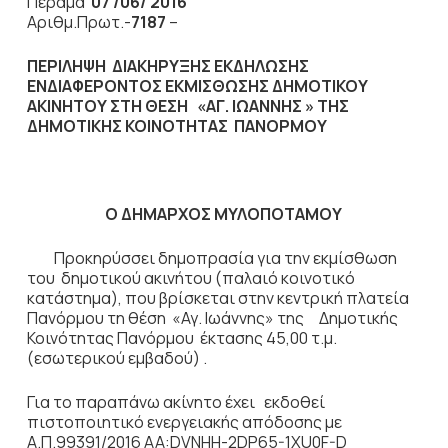
Πέραμα
07 /06/ 2016
Αριθμ.Πρωτ.-
7187
–
ΠΕΡΙΛΗΨΗ ΔΙΑΚΗΡΥΞΗΣ ΕΚΔΗΛΩΣΗΣ
ΕΝΔΙΑΦΕΡΟΝΤΟΣ ΕΚΜΙΣΘΩΣΗΣ ΔΗΜΟΤΙΚΟΥ
ΑΚΙΝΗΤΟΥ ΣΤΗ ΘΕΣΗ
«ΑΓ. ΙΩΑΝΝΗΣ » ΤΗΣ
ΔΗΜΟΤΙΚΗΣ ΚΟΙΝΟΤΗΤΑΣ ΠΑΝΟΡΜΟΥ
Ο ΔΗΜΑΡΧΟΣ ΜΥΛΟΠΟΤΑΜΟΥ
Προκηρύσσει δημοπρασία για την εκμίσθωση
του δημοτικού ακινήτου (παλαιό κοινοτικό
κατάστημα), που βρίσκεται στην κεντρική πλατεία
Πανόρμου τη θέση «Αγ. Ιωάννης» της Δημοτικής
Κοινότητας Πανόρμου έκτασης 45,00 τ.μ.
(εσωτερικού εμβαδού) .
Για το παραπάνω ακίνητο έχει εκδοθεί
πιστοποιητικό ενεργειακής απόδοσης με
Α.Π.99391/2016 ΑΑ:DVNHH-2DP65-1XU0F-D