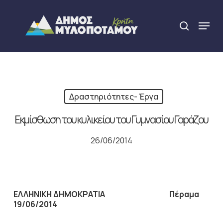
Skip
to
Menu
search
main
Close
content
Menu
Δραστηριότητες- Έργα
Εκμίσθωση του κυλικείου του Γυμνασίου Γαράζου
26/06/2014
ΕΛΛΗΝΙΚΗ ΔΗΜΟΚΡΑΤΙΑ Πέραμα
19
/0
6
/2014