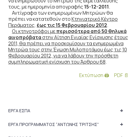
να ενημερώσουν το Μητρώο της εκμετάλλευσής
τους, με ημερομηνία απογραφής
15-12-2011
.
Αντίγραφα των ενημερωμένων Μητρώων θα
πρέπει να κατατεθούν στο
Κτηνιατρικό Κέντρο
Περάματος
,
έως τις 15 Φεβρουαρίου 2012
.
Οι κτηνοτρόφοι με
περισσότερα από 50 θηλυκά
αιγοπρόβατα
στην Αίτηση Ενιαίας Ενίσχυσης έτους
2011, θα πρέπει να προσκομίσουν τα ενημερωμένα
Μητρώα τους στην Ένωση Μυλοποτάμου έως τις 10
Φεβρουαρίου 2012, για να λάβουν την πρόσθετη
συμπληρωματική ενίσχυση του Άρθρου 68
.
Εκτύπωση 🖨
PDF 📄
+
ΕΡΓΑ ΕΣΠΑ
+
ΕΡΓΑ ΠΡΟΓΡΑΜΜΑΤΟΣ “ΑΝΤΩΝΗΣ ΤΡΙΤΣΗΣ”