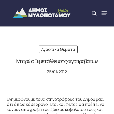
Skip
to
Menu
search
main
Close
content
Menu
Αγροτικά Θέματα
Μητρώα Εκμετάλλευσης αιγοπροβάτων
25/01/2012
Ενημερώνουμε τους κτηνοτρόφους του Δήμου μας,
ότι όπως κάθε χρόνο, έτσι και φέτος θα πρέπει να
κάνουν απογραφή του ζωικού κεφαλαίου τους και