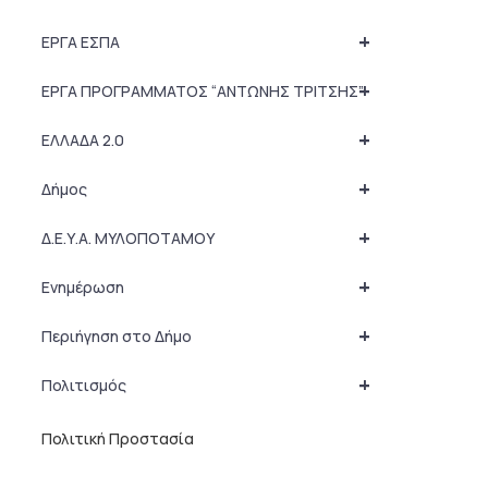
+
ΕΡΓΑ ΕΣΠΑ
+
ΕΡΓΑ ΠΡΟΓΡΑΜΜΑΤΟΣ “ΑΝΤΩΝΗΣ ΤΡΙΤΣΗΣ”
+
ΕΛΛΑΔΑ 2.0
+
Δήμος
+
Δ.Ε.Υ.Α. ΜΥΛΟΠΟΤΑΜΟΥ
+
Ενημέρωση
+
Περιήγηση στο Δήμο
+
Πολιτισμός
Πολιτική Προστασία