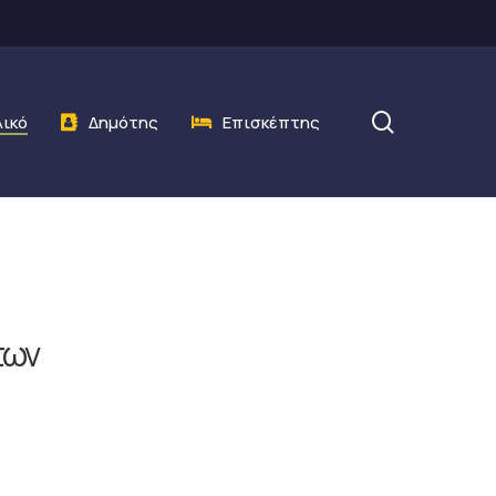
search
λικό
Δημότης
Επισκέπτης
των