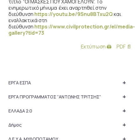
τίτλο “ΟΙ ΜΑΣΚΕΣ ΠΟΥ ΧΑΜΟΓΕΛΟΥΝ”. Το
ενημερωτικό μήνυμα έχει αναρτηθεί στην
διεύθυνση
https://youtu.be/9Snu8BTxu2Q
και
εναλλακτικά στη
διεύθυνση
https://www.civilprotection.gr/el/media-
gallery?tid=73
Εκτύπωση 🖨
PDF 📄
+
ΕΡΓΑ ΕΣΠΑ
+
ΕΡΓΑ ΠΡΟΓΡΑΜΜΑΤΟΣ “ΑΝΤΩΝΗΣ ΤΡΙΤΣΗΣ”
+
ΕΛΛΑΔΑ 2.0
+
Δήμος
+
Δ.Ε.Υ.Α. ΜΥΛΟΠΟΤΑΜΟΥ