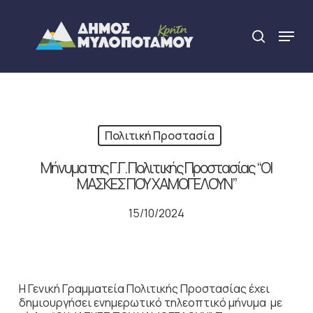
Skip
to
Menu
search
main
Close
content
Menu
Πολιτική Προστασία
Μήνυμα της Γ.Γ. Πολιτικής Προστασίας “ΟΙ
ΜΑΣΚΕΣ ΠΟΥ ΧΑΜΟΓΕΛΟΥΝ”
15/10/2024
Η Γενική Γραμματεία Πολιτικής Προστασίας έχει
δημιουργήσει ενημερωτικό τηλεοπτικό μήνυμα με