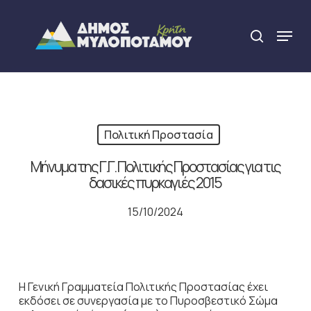
Skip
to
Menu
search
main
Close
content
Menu
Πολιτική Προστασία
Μήνυμα της Γ.Γ. Πολιτικής Προστασίας για τις
δασικές πυρκαγιές 2015
15/10/2024
Η Γενική Γραμματεία Πολιτικής Προστασίας έχει
εκδόσει σε συνεργασία με το Πυροσβεστικό Σώμα