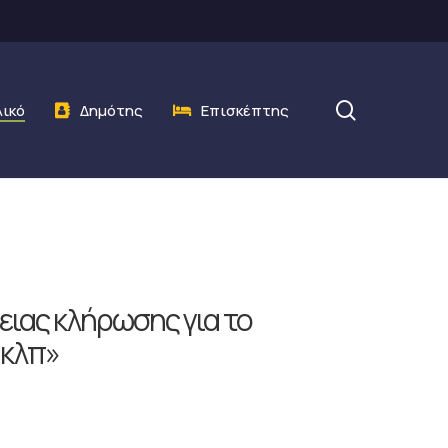
search
λικό
Δημότης
Επισκέπτης
ιας κλήρωσης για το
 κλπ»