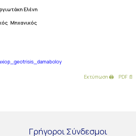
ργιωτάκη Ελένη
κός Μηχανικός
axiop_geotrisis_damaboloy
Εκτύπωση 🖨
PDF 📄
Γρήγοροι
Σύνδεσμοι