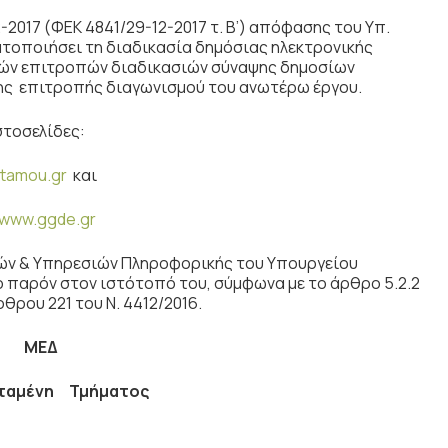
7 (ΦΕΚ 4841/29-12-2017 τ. Β’) απόφασης του Υπ.
οποιήσει τη διαδικασία δημόσιας ηλεκτρονικής
λών επιτροπών διαδικασιών σύναψης δημοσίων
 της επιτροπής διαγωνισμού του ανωτέρω έργου.
στοσελίδες:
tamou.gr
και
www.ggde.gr
ών & Υπηρεσιών Πληροφορικής του Υπουργείου
παρόν στον ιστότοπό του, σύμφωνα με το άρθρο 5.2.2
θρου 221 του Ν. 4412/2016.
ΜΕΔ
σταμένη Τμήματος