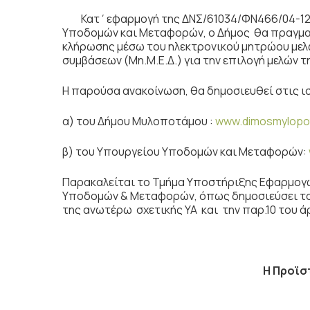
Κατ΄εφαρμογή της ΔΝΣ/61034/ΦΝ466/04-12-201
Υποδομών και Μεταφορών, ο Δήμος θα πραγματ
κλήρωσης μέσω του ηλεκτρονικού μητρώου με
συμβάσεων (Μη.Μ.Ε.Δ.) για την επιλογή μελών
Η παρούσα ανακοίνωση, θα δημοσιευθεί στις ι
α) του Δήμου Μυλοποτάμου :
www.dimosmylopo
β) του Υπουργείου Υποδομών και Μεταφορών:
Παρακαλείται το Τμήμα Υποστήριξης Εφαρμογ
Υποδομών & Μεταφορών, όπως δημοσιεύσει το 
της ανωτέρω σχετικής ΥΑ και την παρ.10 του άρ
Η Προϊ