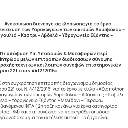
 Ανακοίνωση διενέργειας κλήρωσης για το έργο
ενίσχυση των Υδραγωγείων των οικισμών Δαμαβόλου –
Αργουλιό – Καστρί – Αβδελά – Υδραγωγείο Εξάντης –
2.2017 απόφαση Υπ. Υποδομών & Μεταφορών περί
 Μητρώου μελών επιτροπών διαδικασιών σύναψης
αροχής τεχνικών και λοιπών συναφών επιστημονικών
ρου 221 του ν.4412/2016».
 στη συγκρότηση επιτροπής διαγωνισμού δημοσίας
 221 του Ν. 4412/2016, για το έργο με τίτλο «Αξιοποίηση
ραγωγείων των οικισμών Δαμαβόλου – Αβδανίτες – Κεφάλι
βδελά – Υδραγωγείο Εξάντης – Μελιδόνι – Πέραμα»,
βανόμενου ΦΠΑ ( 2η τάξη και άνω για έργα κατηγορίας
ρίας Η/Μ) και στη συνέχεια να προκηρύξει δημόσιο,
γή αναδόχου για την εκτέλεση αυτού. Το έργο είναι