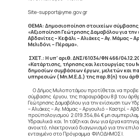
Site-support@yme.gov.gr
ΘΕΜΑ: Δημοσιοποίηση στοιχείων σύμβασης –
«Αξιοποίηση Γεώτρησης Δαμαβόλου για την 
Αβδανίτες – Κεφάλι – Αλιάκες – Αγ. Μάμας – 
Μελιδόνι – Πέραμα».
ΣΧΕΤ.: Η υπ’ αριθ. ΔΝΣ/61034/ΦΝ 466/04.1
«Κατάρτισης, τήρησης και λειτουργίας του
δημοσίων συμβάσεων έργων, μελετών και π
υπηρεσιών ( Μη.Μ.Ε.Δ.) της παρ.8(η) του άρθ
Ο Δήμος Μυλοποτάμου προτίθεται να προβεί
σύμβασης έργου, της παραγράφου 8 β του άρθρου
Γεώτρησης Δαμαβόλου για την ενίσχυση των Υδ
– Αλιάκες – Αγ. Μάμας – Αργουλιό – Καστρί – Α
προϋπολογισμού 2.019.354,84 € μη συμπεριλαμ
Υδραυλικά και 1η τάξη και άνω για έργα κατηγο
ανοικτό, ηλεκτρονικό διαγωνισμό για την επιλο
ενταγμένο στο Πρόγραμμα ΦΙΛΟΔΗΜΟΣ Ι.