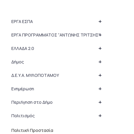
+
ΕΡΓΑ ΕΣΠΑ
+
ΕΡΓΑ ΠΡΟΓΡΑΜΜΑΤΟΣ “ΑΝΤΩΝΗΣ ΤΡΙΤΣΗΣ”
+
ΕΛΛΑΔΑ 2.0
+
Δήμος
+
Δ.Ε.Υ.Α. ΜΥΛΟΠΟΤΑΜΟΥ
+
Ενημέρωση
+
Περιήγηση στο Δήμο
+
Πολιτισμός
Πολιτική Προστασία