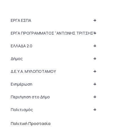
+
ΕΡΓΑ ΕΣΠΑ
+
ΕΡΓΑ ΠΡΟΓΡΑΜΜΑΤΟΣ “ΑΝΤΩΝΗΣ ΤΡΙΤΣΗΣ”
+
ΕΛΛΑΔΑ 2.0
+
Δήμος
+
Δ.Ε.Υ.Α. ΜΥΛΟΠΟΤΑΜΟΥ
+
Ενημέρωση
+
Περιήγηση στο Δήμο
+
Πολιτισμός
Πολιτική Προστασία