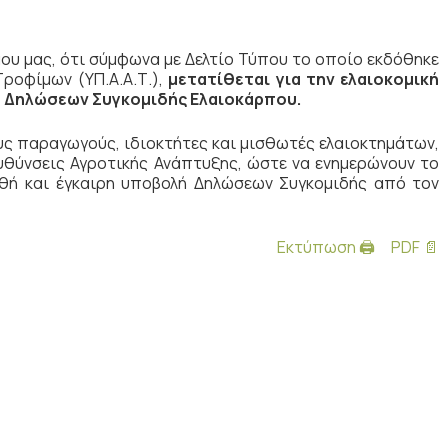
υ μας, ότι σύμφωνα με Δελτίο Τύπου το οποίο εκδόθηκε
ροφίμων (ΥΠ.Α.Α.Τ.),
μετατίθεται για την ελαιοκομική
 Δηλώσεων Συγκομιδής Ελαιοκάρπου.
υς παραγωγούς, ιδιοκτήτες και μισθωτές ελαιοκτημάτων,
υθύνσεις Αγροτικής Ανάπτυξης, ώστε να ενημερώνουν το
ορθή και έγκαιρη υποβολή Δηλώσεων Συγκομιδής από τον
Εκτύπωση 🖨
PDF 📄