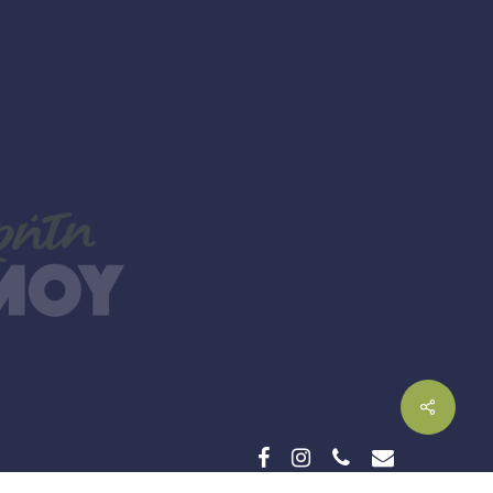
facebook
instagram
phone
email