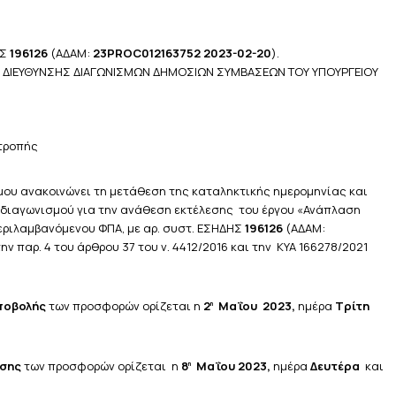
ΗΣ
196126
(ΑΔΑΜ:
23PROC012163752 2023-02-20
).
 της ΔΙΕΥΘΥΝΣΗΣ ΔΙΑΓΩΝΙΣΜΩΝ ΔΗΜΟΣΙΩΝ ΣΥΜΒΑΣΕΩΝ ΤΟΥ ΥΠΟΥΡΓΕΙΟΥ
6
ιτροπής
μου ανακοινώνει τη μετάθεση της καταληκτικής ημερομηνίας και
διαγωνισμού για την ανάθεση εκτέλεσης του έργου «Ανάπλαση
εριλαμβανόμενου ΦΠΑ, με αρ. συστ. ΕΣΗΔΗΣ
196126
(ΑΔΑΜ:
ην παρ. 4 του άρθρου 37 του ν. 4412/2016 και την ΚΥΑ 166278/2021
υποβολής
των προσφορών ορίζεται η
2
Μαΐου 2023,
ημέρα
Τρίτη
η
ισης
των προσφορών ορίζεται η
8
Μαΐου 2023,
ημέρα
Δευτέρα
και
η