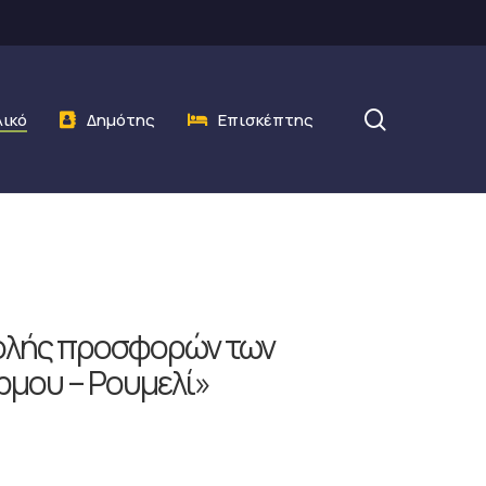
search
λικό
Δημότης
Επισκέπτης
βολής προσφορών των
ρμου – Ρουμελί»