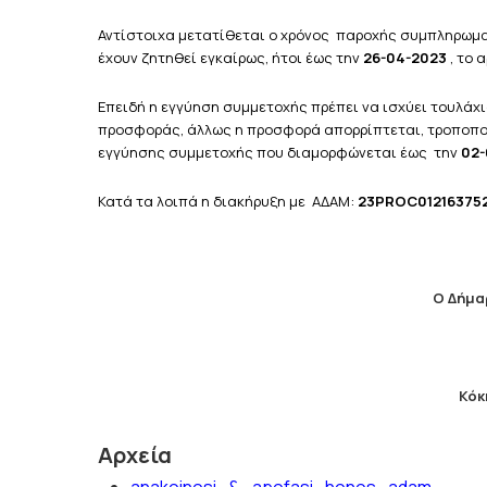
Αντίστοιχα μετατίθεται ο χρόνος παροχής συμπληρωμ
έχουν ζητηθεί εγκαίρως, ήτοι έως την
26-04-2023
, το 
Επειδή η εγγύηση συμμετοχής πρέπει να ισχύει τουλάχι
προσφοράς, άλλως η προσφορά απορρίπτεται, τροποποιε
εγγύησης συμμετοχής που διαμορφώνεται έως την
02-
Κατά τα λοιπά η διακήρυξη με ΑΔΑΜ:
23PROC012163752
Ο Δήμα
Κόκ
Αρχεία
anakoinosi_&_apofasi_honos_adam