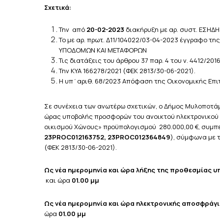
Σχετικά:
Την από
20-02-2023
διακήρυξη με αρ. συστ. ΕΣΗΔ
Το με αρ. πρωτ. Δ11/104022/03-04-2023 έγγραφο
ΥΠΟΔΟΜΩΝ ΚΑΙ ΜΕΤΑΦΟΡΩΝ
Τις διατάξεις του άρθρου 37 παρ. 4 του ν. 4412/201
Την ΚΥΑ 166278/2021 (ΦΕΚ 2813/30-06-2021).
Η υπ΄αριθ. 68/2023 Απόφαση της Οικονομικής Επ
Σε συνέχεια των ανωτέρω σχετικών, ο Δήμος Μυλοποτά
ώρας υποβολής προσφορών του ανοικτού ηλεκτρονικού 
οικισμού Χώνους» προϋπολογισμού 280.000,00 €, συμπ
23
PROC
012163752, 23PROC012364849
), σύμφωνα με τ
(ΦΕΚ 2813/30-06-2021).
Ως νέα ημερομηνία
και ώρα λήξης της προθεσμίας 
και ώρα
01.00 μμ
Ως νέα ημερομηνία και ώρα ηλεκτρονικής αποσφράγ
ώρα
01.00 μμ