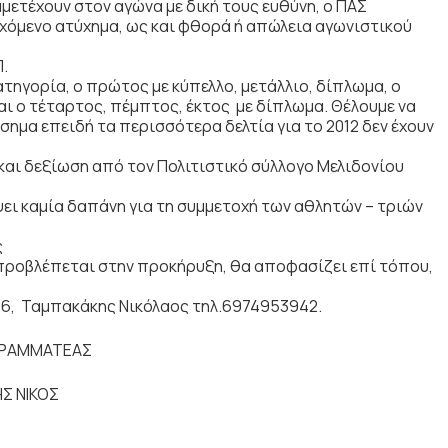
μετέχουν στον αγώνα με δική τους ευθύνη, ο ΠΑΣ
εχόμενο ατύχημα, ως και φθορά ή απώλεια αγωνιστικού
Π.
τηγορία, ο πρώτος με κύπελλο, μετάλλιο, δίπλωμα, ο
και ο τέταρτος, πέμπτος, έκτος με δίπλωμα. Θέλουμε να
σημα επειδή τα περισσότερα δελτία για το 2012 δεν έχουν
ι δεξίωση από τον Πολιτιστικό σύλλογο Μελιδονίου
ει καμία δαπάνη για τη συμμετοχή των αθλητών – τριών
ς
ροβλέπεται στην προκήρυξη, θα αποφασίζει επί τόπου,
66, Ταμπακάκης Νικόλαος τηλ.6974953942.
ΡΑΜΜΑΤΕΑΣ
ΙΚΟΣ