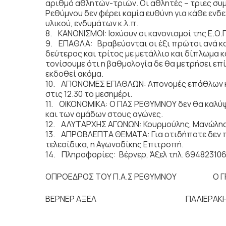
αριθμό αθλητών-τριών. Οι αθλητές – τριες συμ
Ρεθύμνου δεν φέρει καμία ευθύνη για κάθε ενδ
υλικού, ενδυμάτων κ.λ.π.
8. ΚΑΝΟΝΙΣΜΟΙ: Ισχύουν οι κανονισμοί της Ε.Ο.
9. ΕΠΑΘΛΑ: Βραβεύονται οι έξι πρώτοι ανά κα
δεύτερος και τρίτος με μετάλλιο και δίπλωμα 
τονίσουμε ότι η βαθμολογία δε θα μετρήσει επί
εκδοθεί ακόμα.
10. ΑΠΟΝΟΜΕΣ ΕΠΑΘΛΩΝ: Απονομές επάθλων κα
στις 12.30 το μεσημέρι.
11. ΟΙΚΟΝΟΜΙΚΑ: Ο ΠΑΣ ΡΕΘΥΜΝΟΥ δεν θα καλύψ
και των ομάδων στους αγώνες.
12. ΑΛΥΤΑΡΧΗΣ ΑΓΩΝΩΝ: Κουρμούλης, Μανώλη
13. ΑΠΡΟΒΛΕΠΤΑ ΘΕΜΑΤΑ: Για οτιδήποτε δεν π
τελεσίδικα, η Αγωνοδίκης Επιτροπή.
14. Πληροφορίες: Βέρνερ, Άξελ τηλ. 69482310
OΠΡΟΕΔΡΟΣ ΤΟΥ Π.Α.Σ ΡΕΘΥΜΝΟΥ Ο Γ
ΒΕΡΝΕΡ ΑΞΕΛ ΠΑΛΙΕΡΑΚΗΣ Ν