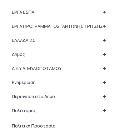
+
ΕΡΓΑ ΕΣΠΑ
+
ΕΡΓΑ ΠΡΟΓΡΑΜΜΑΤΟΣ “ΑΝΤΩΝΗΣ ΤΡΙΤΣΗΣ”
+
ΕΛΛΑΔΑ 2.0
+
Δήμος
+
Δ.Ε.Υ.Α. ΜΥΛΟΠΟΤΑΜΟΥ
+
Ενημέρωση
+
Περιήγηση στο Δήμο
+
Πολιτισμός
Πολιτική Προστασία