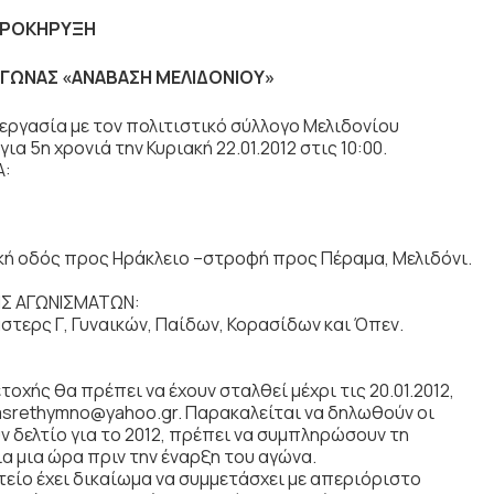
ΡΟΚΗΡΥΞΗ
ΑΓΩΝΑΣ «ΑΝΑΒΑΣΗ ΜΕΛΙΔΟΝΙΟΥ»
εργασία με τον πολιτιστικό σύλλογο Μελιδονίου
α 5η χρονιά την Κυριακή 22.01.2012 στις 10:00.
Α:
κή οδός προς Ηράκλειο –στροφή προς Πέραμα, Μελιδόνι.
ΗΣ ΑΓΩΝΙΣΜΑΤΩΝ:
τερς Γ, Γυναικών, Παίδων, Κορασίδων και Όπεν.
ής θα πρέπει να έχουν σταλθεί μέχρι τις 20.01.2012,
pasrethymno@yahoo.gr. Παρακαλείται να δηλωθούν οι
ν δελτίο για το 2012, πρέπει να συμπληρώσουν τη
ία μια ώρα πριν την έναρξη του αγώνα.
ίο έχει δικαίωμα να συμμετάσχει με απεριόριστο