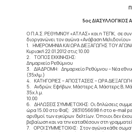
Π
5ος ΔΙΑΣΥΛΛΟΓΙΚΟΣ 
Ο Π.Α.Σ. ΡΕΘΥΜΝΟΥ «ΑΤΛΑΣ» και η ΤΕΠΚ, σε συν
διοργανώνει τον αγώνα «Ανάβαση Μελιδονίου» γι
1. ΗΜΕΡΟΜΗΝΙΑ ΚΑΙ ΩΡΑ ΔΙΕΞΑΓΩΓΗΣ ΤΟΥ ΑΓΩΝ
Κυριακή 22.01.2012 στις 10.00
2. ΤΟΠΟΣ ΕΚΚΙΝΗΣΗΣ:
Δημαρχείο Ρεθύμνου
3. ΔΙΑΔΡΟΜΗ: Δημαρχείο Ρεθύμνου – Νέα εθνι
(35χλμ.)
4. ΚΑΤΗΓΟΡΙΕΣ – ΑΠΟΣΤΑΣΕΙΣ – ΩΡΑ ΔΙΕΞΑΓΩΓ
5. Ανδρών, Εφήβων, Μάστερς A, Μάστερς Β, Μάσ
35χ.λ.μ.
10.00
6. ΔΗΛΩΣΕΙΣ ΣΥΜΜΕΤΟΧΗΣ: Οι δηλώσεις συμμετοχ
ώρα 15.00 στο Φαξ: 2831056698 ή στο e-mail 
αριθμοί των εγκύρων δελτίων. Όποιοι δεν έχου
βεβαίωση και να την καταθέσουν στη γραμματε
7. ΟΡΟΙ ΣΥΜΜΕΤΟΧΗΣ: Στον αγώνα κάθε σωματε