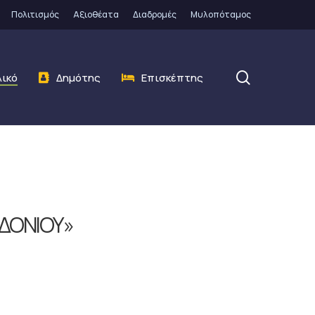
Πολιτισμός
Αξιοθέατα
Διαδρομές
Μυλοπόταμος
search
λικό
Δημότης
Επισκέπτης
ΙΔΟΝΙΟΥ»