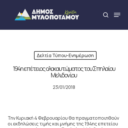
Skip
to
Menu
search
main
Close
content
Menu
Δελτία Τύπου-Ενημέρωση
194η επέτειος ολοκαυτώματος του Σπηλαίου
Μελιδονίου
23/01/2018
Την Κυριακή 4 Φεβρουαρίου θα πραγματοποιηθούν
οι εκδηλώσεις τιμής και μνήμης της 194ης επετείου