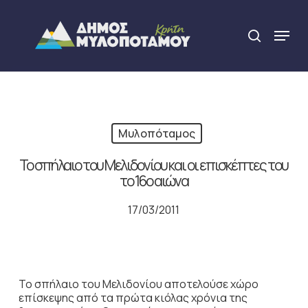
Skip
to
Menu
search
main
Close
content
Menu
Μυλοπόταμος
Το σπήλαιο του Μελιδονίου και οι επισκέπτες του
το 16ο αιώνα
17/03/2011
Το σπήλαιο του Μελιδονίου αποτελούσε χώρο
επίσκεψης από τα πρώτα κιόλας χρόνια της