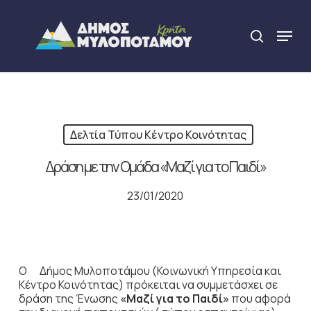
Skip
to
Menu
search
main
Close
content
Menu
Δελτία Τύπου Κέντρο Κοινότητας
Δράση με την Ομάδα «Μαζί για το Παιδί»
23/01/2020
Ο Δήμος Μυλοποτάμου (Κοινωνική Υπηρεσία και
Κέντρο Κοινότητας) πρόκειται να συμμετάσχει σε
δράση της Ένωσης
«Μαζί για το Παιδί»
που αφορά