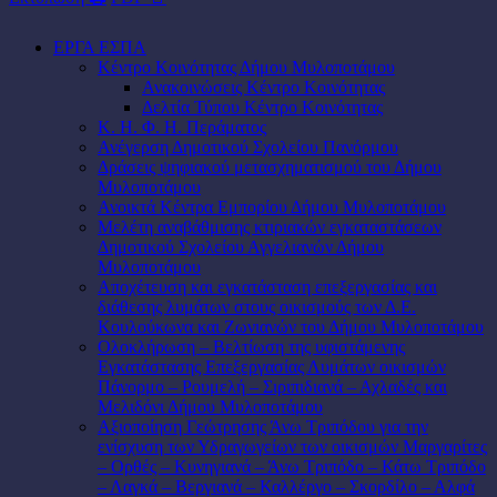
ΕΡΓΑ ΕΣΠΑ
Κέντρο Κοινότητας Δήμου Μυλοποτάμου
Ανακοινώσεις Κέντρο Κοινότητας
Δελτία Τύπου Κέντρο Κοινότητας
Κ. Η. Φ. Η. Περάματος
Ανέγερση Δημοτικού Σχολείου Πανόρμου
Δράσεις ψηφιακού μετασχηματισμού του Δήμου
Μυλοποτάμου
Ανοικτά Κέντρα Εμπορίου Δήμου Μυλοποτάμου
Μελέτη αναβάθμισης κτιριακών εγκαταστάσεων
Δημοτικού Σχολείου Αγγελιανών Δήμου
Μυλοποτάμου
Αποχέτευση και εγκατάσταση επεξεργασίας και
διάθεσης λυμάτων στους οικισμούς των Δ.Ε.
Κουλούκωνα και Ζωνιανών του Δήμου Μυλοποτάμου
Ολοκλήρωση – Βελτίωση της υφιστάμενης
Εγκατάστασης Επεξεργασίας Λυμάτων οικισμών
Πάνορμο – Ρουμελή – Σιριπιδιανά – Αχλαδές και
Μελιδόνι Δήμου Μυλοποτάμου
Αξιοποίηση Γεώτρησης Άνω Τριπόδου για την
ενίσχυση των Υδραγωγείων των οικισμών Μαργαρίτες
– Ορθές – Κυνηγιανά – Άνω Τριπόδο – Κάτω Τριπόδο
– Λαγκά – Βεργιανά – Καλλέργο – Σκορδίλο – Αλφά