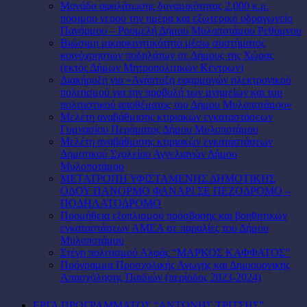
Μονάδα αφαλάτωσης δυναμικότητας 2.000 κ.μ.
πόσιμου νερού την ημέρα και εξωτερικό υδραγωγείο
Πανόρμου – Ρουμελή Δήμου Μυλοποτάμου Ρεθύμνου
Βιώσιμη μικροκινητικότητα μέσω συστήματος
κοινόχρηστων ποδηλάτων σε Δήμους της Χώρας
(εκτός Δήμων Μητροπολιτικών Κέντρων)
Διακήρυξη για «Ανάπτυξη εφαρμογών ηλεκτρονικού
πολιτισμού για την προβολή των μνημείων και του
πολιτιστικού αποθέματος του Δήμου Μυλοποτάμου»
Μελέτη αναβάθμισης κτιριακών εγκαταστάσεων
Γυμνασίου Περάματος Δήμου Μυλοποτάμου
Μελέτη αναβάθμισης κτιριακών εγκαταστάσεων
Δημοτικού Σχολείου Αγγελιανών Δήμου
Μυλοποτάμου
ΜΕΤΑΤΡΟΠΗ ΥΦΙΣΤΑΜΕΝΗΣ ΔΗΜΟΤΙΚΗΣ
ΟΔΟΥ ΠΑΝΟΡΜΟ ΦΑΝΑΡΙ ΣΕ ΠΕΖΟΔΡΟΜΟ –
ΠΟΔΗΛΑΤΟΔΡΟΜΟ
Προμήθεια εξοπλισμού πρόσβασης και βοηθητικών
εγκαταστάσεων ΑΜΕΑ σε παραλίες του Δήμου
Μυλοποτάμου
Στέγη πολιτισμού Αλφάς “ΜΑΡΚΟΣ ΚΑΦΦΑΤΟΣ”
Πρόγραμμα Προσχολικής Αγωγής και Δημιουργικής
Απασχόλησης Παιδιών (περίοδος 2023-2024)
ΕΡΓΑ ΠΡΟΓΡΑΜΜΑΤΟΣ “ΑΝΤΩΝΗΣ ΤΡΙΤΣΗΣ”