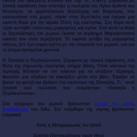
εικόνα του αφιερωτή Κλάδου και τόμ. IV, σ.481). Σύμφωνα με
τοπική παράδοση όταν κτίστηκε η εκκλησία του Αγίου Ιωάννη του
Θεολόγου, τα αρχοντόπουλα Καλλέργης και Βαρούχας, που
κατοικούσαν στο χωριό, πήγαν στην Κων/πολη και έφεραν μια
υφαντή θύρα για την Ωραία Πύλη της εκκλησίας. Στη θύρα αυτή
είχαν κεντηθεί υπόλευκες μαργαρίτες και κρίνα. Από αυτή τη θύρα
οι ξομπλιάστρες του χωριού έκαναν τα περίφημα Μαργαριτσιανά
υφαντά που είναι περιζήτητα. Το υφαντό μοτίβο της μαργαρίτας
πάντως, δεν έχει καμία σχέση με την ονομασία του χωριού, μια και
το όνομα προηγείται χρονικά.
Η Παναγία η Περδικιώτισσα. Σύμφωνα με τοπική παράδοση, στη
θέση της σημερινής εκκλησίας υπήρχε βάτος. Όταν κάτοικοι της
περιοχής θέλησαν να τον κάψουν για να ανοίξουν πέρασμα,
άκουσαν μια πέρδικα να κακαρίζει μέσα στο βάτο. Έψαξαν να
βρουν τη φωλιά και βρήκαν ένα εικόνισμα της Παναγίας. Γι ‘ αυτό
έχτισαν εκεί εκκλησία που ονομάστηκε «Παναγία η
Περδικιώτισσα».
Στα περίχωρα του χωριού βρίσκονταν
μετόχι της μονής
Καρακάλλου
του Άθω. Στο υπέρθυρο της πόρτας βρίσκονταν
επιγραφή:
Ναός η Μεταμόρφωσις τού Ιησού
Χριστού Παντοκράτορος ημών Θεού