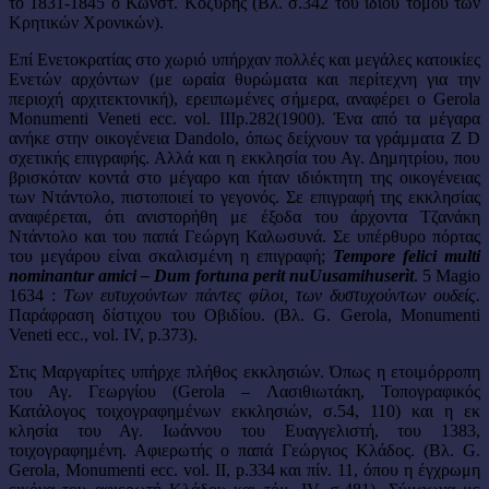
το 1831-1845 ο Κωνστ. Κοζύρης (Βλ. σ.342 τού ίδιου τόμου των
Κρητικών Χρονικών).
Επί Ενετοκρατίας στo χωριό υπήρχαν πολλές και μεγάλες κατοικίες
Ενετών αρχόντων (με ωραία θυρώματα και περίτεχνη για την
περιοχή αρχιτεκτονική), ερειπωμένες σήμερα, αναφέρει ο Gerola
Monumenti Veneti ecc. vol. IIIp.282(1900). Ένα από τα μέγαρα
ανήκε στην οικογένεια Dandolo, όπως δείχνουν τα γράμματα Ζ D
σχετικής επιγραφής. Αλλά και η εκκλησία του Αγ. Δημητρίου, που
βρισκόταν κοντά στο μέγαρο και ήταν ιδιόκτητη της οικογένειας
των Ντάντολο, πιστοποιεί το γεγονός. Σε επιγραφή της εκκλησίας
αναφέρεται, ότι ανιστορήθη με έξοδα του άρχοντα Τζανάκη
Ντάντολο και του παπά Γεώργη Καλωσυνά. Σε υπέρθυρο πόρτας
του μεγάρου είναι σκαλισμένη η επιγραφή;
Tempore felici multi
nominantur amici – Dum fortuna perit nuUusamihuserìt
. 5 Magio
1634 :
Των ευτυχούντων πάντες φίλοι, των δυστυχούντων ουδείς.
Παράφραση δίστιχου του Οβιδίου. (Βλ. G. Gerola, Monumenti
Veneti ecc., vol. IV, p.373).
Στις Μαργαρίτες υπήρχε πλήθος εκκλησιών. Όπως η ετοιμόρροπη
του Αγ. Γεωργίου (Gerola – Λασιθιωτάκη, Τοπογραφικός
Κατάλογος τοιχογραφημένων εκκλησιών, σ.54, 110) και η εκ
κλησία του Αγ. Ιωάννου του Ευαγγελιστή, του 1383,
τοιχογραφημένη. Αφιερωτής ο παπά Γεώργιος Κλάδος. (Βλ. G.
Gerola, Monumenti ecc. vol. II, p.334 και πίν. 11, όπου η έγχρωμη