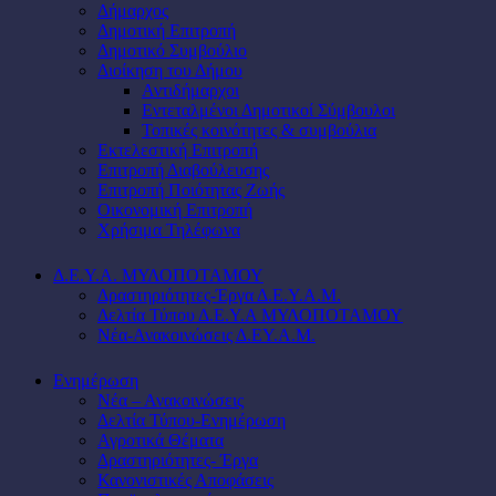
Δήμαρχος
Δημοτική Επιτροπή
Δημοτικό Συμβούλιο
Διοίκηση του Δήμου
Αντιδήμαρχοι
Εντεταλμένοι Δημοτικοί Σύμβουλοι
Τοπικές κοινότητες & συμβούλια
Εκτελεστική Επιτροπή
Επιτροπή Διαβούλευσης
Επιτροπή Ποιότητας Ζωής
Οικονομική Επιτροπή
Χρήσιμα Τηλέφωνα
Δ.Ε.Υ.Α. ΜΥΛΟΠΟΤΑΜΟΥ
Δραστηριότητες-Έργα Δ.Ε.Υ.Α.Μ.
Δελτία Τύπου Δ.Ε.Υ.Α ΜΥΛΟΠΟΤΑΜΟΥ
Νέα-Ανακοινώσεις Δ.ΕΥ.Α.Μ.
Ενημέρωση
Νέα – Ανακοινώσεις
Δελτία Τύπου-Ενημέρωση
Αγροτικά Θέματα
Δραστηριότητες- Έργα
Κανονιστικές Αποφάσεις