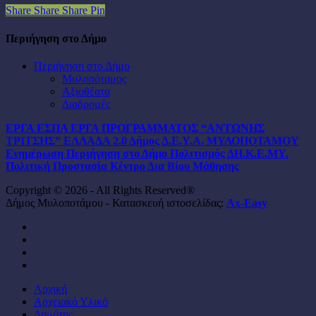
Share
Share
Share
Pin
Περιήγηση στο Δήμο
Περιήγηση στο Δήμο
Μυλοπόταμος
Αξιοθέατα
Διαδρομές
ΕΡΓΑ ΕΣΠΑ
ΕΡΓΑ ΠΡΟΓΡΑΜΜΑΤΟΣ “ΑΝΤΩΝΗΣ
ΤΡΙΤΣΗΣ”
ΕΛΛΑΔΑ 2.0
Δήμος
Δ.Ε.Υ.Α. ΜΥΛΟΠΟΤΑΜΟΥ
Ενημέρωση
Περιήγηση στο Δήμο
Πολιτισμός
ΔΗ.Κ.Ε.ΜΥ.
Πολιτική Προστασία
Κέντρο Δια Βίου Μάθησης
Copyright © 2026 - All Rights Reserved®
Δήμος Μυλοποτάμου - Κατασκευή ιστοσελίδας:
Ax-Easy
facebook
instagram
phone
email
Close
Αρχική
Menu
Αρχειακό Υλικό
Δημότης