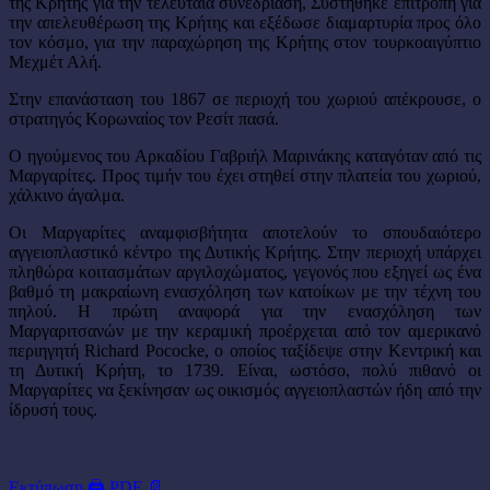
της Κρήτης γιά την τελευταία συνεδρίαση, Συστήθηκε επιτροπή γιά
την απελευθέρωση της Κρήτης και εξέδωσε διαμαρτυρία προς όλο
τον κόσμο, για την παραχώρηση της Κρήτης στον τουρκοαιγύπτιο
Μεχμέτ Αλή.
Στην επανάσταση του 1867 σε περιοχή του χωριού απέκρουσε, ο
στρατηγός Κορωναίος τον Ρεσίτ πασά.
Ο ηγούμενος του Αρκαδίου Γαβριήλ Μαρινάκης καταγόταν από τις
Μαργαρίτες. Προς τιμήν του έχει στηθεί στην πλατεία του χωριού,
χάλκινο άγαλμα.
Oι Mαργαρίτες αναμφισβήτητα αποτελούν το σπουδαιότερο
αγγειοπλαστικό κέντρο της Δυτικής Kρήτης. Στην περιοχή υπάρχει
πληθώρα κοιτασμάτων αργιλοχώματος, γεγονός που εξηγεί ως ένα
βαθμό τη μακραίωνη ενασχόληση των κατοίκων με την τέχνη του
πηλού. H πρώτη αναφορά για την ενασχόληση των
Mαργαριτσανών με την κεραμική προέρχεται από τον αμερικανό
περιηγητή Richard Pococke, ο οποίος ταξίδεψε στην Kεντρική και
τη Δυτική Kρήτη, το 1739. Eίναι, ωστόσο, πολύ πιθανό οι
Mαργαρίτες να ξεκίνησαν ως οικισμός αγγειοπλαστών ήδη από την
ίδρυσή τους.
Εκτύπωση 🖨
PDF 📄