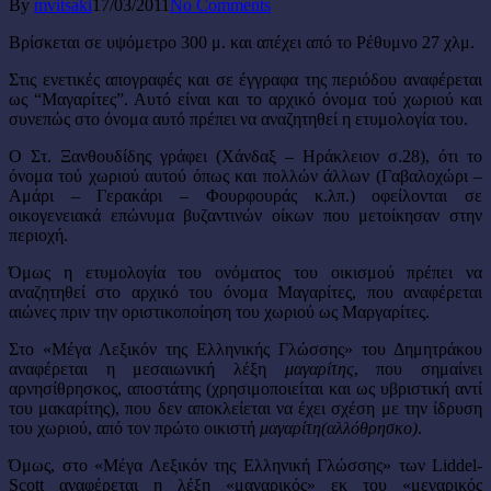
By
mvitsaki
17/03/2011
No Comments
Βρίσκεται σε υψόμετρο 300 μ. και απέχει από το Ρέθυμνο 27 χλμ.
Στις ενετικές απογραφές και σε έγγραφα της περιόδου αναφέρεται
ως “Μαγαρίτες”. Αυτό είναι και το αρχικό όνομα τού χωριού και
συνεπώς στο όνομα αυτό πρέπει να αναζητηθεί η ετυμολογία του.
Ο Στ. Ξανθουδίδης γράφει (Χάνδαξ – Ηράκλειον σ.28), ότι το
όνομα τού χωριού αυτού όπως και πολλών άλλων (Γαβαλοχώρι –
Αμάρι – Γερακάρι – Φουρφουράς κ.λπ.) οφείλονται σε
οικογενειακά επώνυμα βυζαντινών οίκων που μετοίκησαν στην
περιοχή.
Όμως η ετυμολογία του ονόματος του οικισμού πρέπει να
αναζητηθεί στο αρχικό του όνομα Μαγαρίτες, που αναφέρεται
αιώνες πριν την οριστικοποίηση του χωριού ως Μαργαρίτες.
Στο «Μέγα Λεξικόν της Ελληνικής Γλώσσης» του Δημητράκου
αναφέρεται η μεσαιωνική λέξη
μαγαρίτης
, που σημαίνει
αρνησίθρησκος, αποστάτης (χρησιμοποιείται και ως υβριστική αντί
του μακαρίτης), που δεν αποκλείεται να έχει σχέση με την ίδρυση
του χωριού, από τον πρώτο οικιστή
μαγαρίτη(αλλόθρησκο)
.
Όμως, στο «Μέγα Λεξικόν της Ελληνική Γλώσσης» των Liddel-
Scott αναφέρεται η λέξη «μαγαρικός» εκ του «μεγαρικός