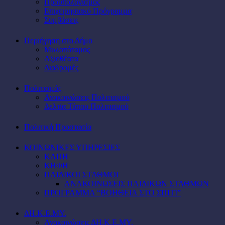
Προϋπολογισμός
Επιχειρησιακό Πρόγραμμα
Συμβάσεις
Περιήγηση στο Δήμο
Μυλοπόταμος
Αξιοθέατα
Διαδρομές
Πολιτισμός
Ανακοινώσεις Πολιτισμού
Δελτία Τύπου Πολιτισμού
Πολιτική Προστασία
ΚΟΙΝΩΝΙΚΕΣ ΥΠΗΡΕΣΙΕΣ
ΚΑΠΗ
ΚΗΦΗ
ΠΑΙΔΙΚΟΙ ΣΤΑΘΜΟΙ
ΑΝΑΚΟΙΝΩΣΕΙΣ ΠΑΙΔΙΚΩΝ ΣΤΑΘΜΩΝ
ΠΡΟΓΡΑΜΜΑ “ΒΟΗΘΕΙΑ ΣΤΟ ΣΠΙΤΙ”
ΔΗ.Κ.Ε.ΜΥ.
Ανακοινώσεις ΔΗ.Κ.Ε.ΜΥ.