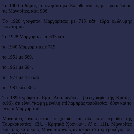
To 1900 ο δήμος μετονομάστηκε Ελευθερναίων, με πρωτεύουσα
τις Μαγαρίτες, κάτ. 986.
Τo 1920 γράφεται Μαργαρίταις με 715 κάτ. έδρα ομώνυμης
κοινότητας.
To 1928 Μαργαρίτες με 693 κάτ.,
το 1940 Μαργαρίται με 719,
το 1951 με 669,
το 1961 με 604,
το 1971 με 415 και
το 1981 κάτ. 365.
Τo 1890 γράφει ο Εμμ. Λαμπρινάκης, (Γεωγραφία τής Κρήτης,
σ.96), ότι είναι “κώμη μεγάλη επί λαμπράς τοποθεσίας, όθεν και το
όνομα Μαργαρίται!”
Μαγαρίτες αναφέρεται το χωριό και όλη την περίοδο της
Τουρκοκρατίας. (Βλ. «Κρητικά Χρονικά», A’ σ. 111). Μαγαρίτες
και τους κατοίκους Μαγαριτσανούς αναφέρει στο ημερολόγιο του