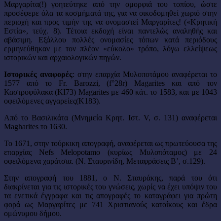
Μαργαρίτα(!) γοητεύτηκε από την ομορφιά του τοπίου, ώστε
προσέφερε όλα τα κοσμήματά της, για να οικοδομηθεί χωριό στην
περιοχή και προς τιμήν της να ονομαστεί Μαργαρίτες! («Κρητική
Εστία», τεύχ. 8). Τέτοια εκδοχή είναι παντελώς αναληθής και
αβάσιμη. Εξάλλου πολλές ονομασίες τόπων κατά περιόδους
ερμηνεύθηκαν με τον πλέον «εύκολο» τρόπο, λόγω ελλείψεως
ιστορικών και αρχαιολογικών πηγών.
Ιστορικές αναφορές
: στην επαρχία Μυλοποτάμου αναφέρεται το
1577 από το Fr. Barozzi, (f°28r) Magarites και από τον
Καστροφύλακα (KI73) Magarites με 460 κάτ. το 1583, και με 1043
οφειλόμενες αγγαρείες(K183).
Από το Βασιλικάτα (Μνημεία Κρητ. Ιστ. V, σ. 131) αναφέρεται
Magharites το 1630.
Το 1671, στην τούρκικη απογραφή, αναφέρεται ως πρωτεύουσα της
επαρχίας Nefs Melopotamo (κυρίως Μυλοπόταμος) με 24
οφειλόμενα χαράτσια. (Ν. Σταυρινίδη, Μεταφράσεις B’, σ.129).
Στην απογραφή του 1881, ο Ν. Σταυράκης, παρά του ότι
διακρίνεται για τις ιστορικές του γνώσεις, χωρίς να έχει υπόψιν του
τα ενετικά έγγραφα και τις απογραφές το καταγράφει για πρώτη
φορά ως Μαργαρίτες με 741 Χριστιανούς κατοίκους και έδρα
ομώνυμου δήμου.