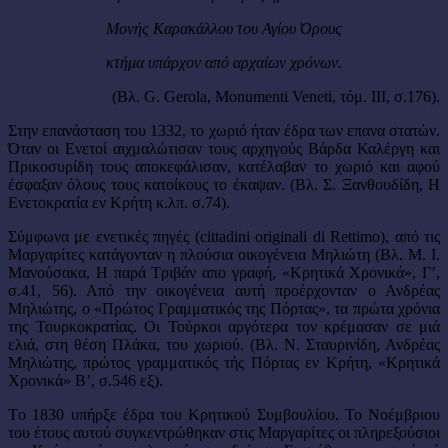
Μονής Καρακάλλου του Αγίου Όρους
κτήμα υπάρχον από αρχαίων χρόνων.
(Βλ. G. Gerola, Monumenti Veneti, τόμ. III, σ.176).
Στην επανάσταση του 1332, το χωριό ήταν έδρα των επανα στατών.
Όταν οι Ενετοί αιχμαλώτισαν τους αρχηγούς Βάρδα Καλέργη και
Πρικοσυρίδη τους αποκεφάλισαν, κατέλαβαν το χωριό και αφού
έσφαξαν όλους τους κατοίκους το έκαψαν. (Βλ. Σ. Ξανθουδίδη, Η
Ενετοκρατία εν Κρήτη κ.λπ. σ.74).
Σύμφωνα με ενετικές πηγές (cittadini originali di Rettimo), από τις
Μαργαρίτες κατάγονταν η πλούσια οικογένεια Μηλιώτη (Βλ. M. I.
Μανούσακα, Η παρά Τριβάν απο γραφή, «Κρητικά Χρονικά», Γ’,
σ.41, 56). Από την οικογένεια αυτή προέρχονταν ο Ανδρέας
Μηλιώτης, ο «Πρώτος Γραμματικός της Πόρτας», τα πρώτα χρόνια
της Τουρκοκρατίας. Οι Τούρκοι αργότερα τον κρέμασαν σε μιά
ελιά, στη θέση Πλάκα, του χωριού. (Βλ. Ν. Σταυρινίδη, Ανδρέας
Μηλιώτης, πρώτος γραμματικός τής Πόρτας εν Κρήτη, «Κρητικά
Χρονικά» B’, σ.546 εξ).
Τo 1830 υπήρξε έδρα του Κρητικού Συμβουλίου. To Νοέμβριου
του έτους αυτού συγκεντρώθηκαν στις Μαργαρίτες οι πληρεξούσιοι