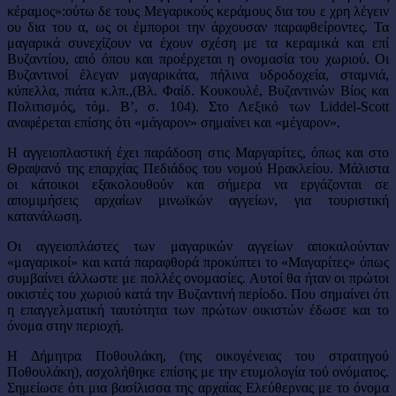
κέραμος»:ούτω δε τους Μεγαρικούς κεράμους δια του ε χρη λέγειν
ου δια του α, ως οι έμποροι την άρχουσαν παραφθείροντες. Τα
μαγαρικά συνεχίζουν να έχουν σχέση με τα κεραμικά και επί
Βυζαντίου, από όπου και προέρχεται η ονομασία του χωριού. Οι
Βυζαντινοί έλεγαν μαγαρικάτα, πήλινα υδροδοχεία, σταμνιά,
κύπελλα, πιάτα κ.λπ.,(Βλ. Φαίδ. Κουκουλέ, Βυζαντινών Βίος και
Πολιτισμός, τόμ. B’, σ. 104). Στο Λεξικό των Liddel-Scott
αναφέρεται επίσης ότι «μάγαρον» σημαίνει και «μέγαρον».
Η αγγειοπλαστική έχει παράδοση στις Μαργαρίτες, όπως και στο
Θραψανό της επαρχίας Πεδιάδος του νομού Ηρακλείου. Μάλιστα
οι κάτοικοι εξακολουθούν και σήμερα να εργάζονται σε
απομιμήσεις αρχαίων μινωϊκών αγγείων, για τουριστική
κατανάλωση.
Οι αγγειοπλάστες των μαγαρικών αγγείων αποκαλούνταν
«μαγαρικοί» και κατά παραφθορά προκύπτει το «Μαγαρίτες» όπως
συμβαίνει άλλωστε με πολλές ονομασίες. Αυτοί θα ήταν οι πρώτοι
οικιστές του χωριού κατά την Βυζαντινή περίοδο. Που σημαίνει ότι
η επαγγελματική ταυτότητα των πρώτων οικιστών έδωσε και το
όνομα στην περιοχή.
Η Δήμητρα Ποθουλάκη, (της οικογένειας του στρατηγού
Ποθουλάκη), ασχολήθηκε επίσης με την ετυμολογία τού ονόματος.
Σημείωσε ότι μια βασίλισσα της αρχαίας Ελεύθερνας με το όνομα