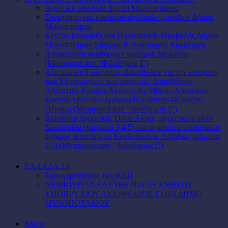
Αγροτική οδοποιία Δήμου Μυλοποτάμου
Συντήρηση και επισκευή σχολικών μονάδων Δήμου
Μυλοποτάμου
Κέντρο Ιστορικής και Πολιτιστικής Προβολής Δήμου
Μυλοποτάμου Σταύρος & Λυκούργος Καλλέργης
Αποχέτευση ακαθάρτων οικισμού Μελιδόνι
(Μεταφορά από “Φιλόδημος Ι”)
Αξιοποίηση Γεώτρησης Δαμοβόλου για την ενίσχυση
των Υδραγωγείων των οικισμών Δαμοβόλου-
Αβδανίτες-Κεφάλι-Αλιάκες-Αγ.Μάμας-Αργουλιό-
Καστρί-Αβδελά-Υδραγωγείο Εξάντης-Μελιδόνι-
Πέραμα (Μεταφορά από “Φιλόδημος Ι”)
Βελτίωση Αγροτικής Οδού Αλφάς, αγροτικών οδών
Χουμερίου (τμήματα 3,4,5) και αγροτοκτηνοτροφικών
δρόμων τέως Δήμου Κουλούκωνα, Λιβάδια (τμήματα
2,3) (Μεταφορά από “Φιλόδημος Ι”)
ΕΛΛΑΔΑ 2.0
Εκσυγχρονισμός των ΚΕΠ
ΔΗΜΙΟΥΡΓΙΑ ΕΛΕΥΘΕΡΟΥ ΤΕΧΝΗΤΟΥ
ΥΠΟΒΡΥΧΙΟΥ ΑΞΙΟΘΕΑΤΟΣ ΣΤΟΝ ΔΗΜΟ
ΜΥΛΟΠΟΤΑΜΟΥ
Δήμος