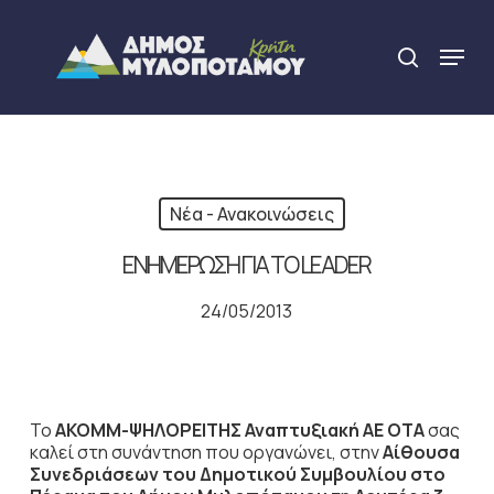
Skip
to
Menu
search
main
Close
content
Menu
Νέα - Ανακοινώσεις
ΕΝΗΜΕΡΩΣΗ ΓΙΑ ΤΟ LEADER
24/05/2013
Το
ΑΚΟΜΜ-ΨΗΛΟΡΕΙΤΗΣ Αναπτυξιακή ΑΕ ΟΤΑ
σας
καλεί στη συνάντηση που οργανώνει, στην
Αίθουσα
Συνεδριάσεων του Δημοτικού Συμβουλίου στο