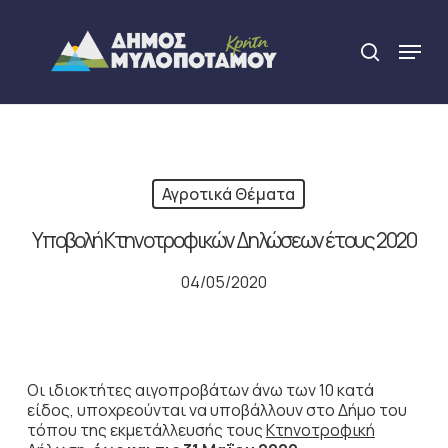
Skip
to
Menu
search
main
Close
content
Menu
Αγροτικά Θέματα
Υποβολή Κτηνοτροφικών Δηλώσεων έτους 2020
04/05/2020
Οι ιδιοκτήτες αιγοπροβάτων άνω των 10 κατά
είδος, υποχρεούνται να υποβάλλουν στο Δήμο του
τόπου της εκμετάλλευσής τους
Κτηνοτροφική