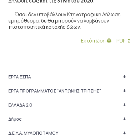
Δήλωση
,
έως και τις 31 Μαΐου 2020
.
Όσοι δεν υποβάλλουν Κτηνοτροφική Δήλωση
εμπρόθεσμα, δε θα μπορούν να λαμβάνουν
πιστοποιητικά κατοχής ζώων.
Εκτύπωση 🖨
PDF 📄
+
ΕΡΓΑ ΕΣΠΑ
+
ΕΡΓΑ ΠΡΟΓΡΑΜΜΑΤΟΣ “ΑΝΤΩΝΗΣ ΤΡΙΤΣΗΣ”
+
ΕΛΛΑΔΑ 2.0
+
Δήμος
+
Δ.Ε.Υ.Α. ΜΥΛΟΠΟΤΑΜΟΥ